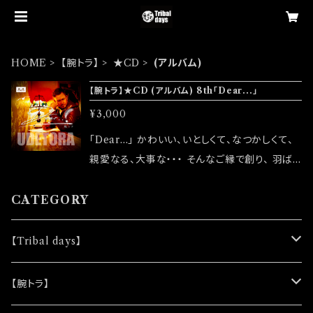
HOME
【腕トラ】
★CD
(アルバム)
【腕トラ】★CD (アルバム) 8th「Dear...」
¥3,000
「Dear...」 かわいい、いとしくて、なつかしくて、
親愛なる、大事な・・・ そんなご縁で創り、 羽ば
たいていった作品たち。 最後の一滴に想いを滲
ませ、 セルフカバーとしてお届けします。 【発売
CATEGORY
日】2023/02/25(土) 【タイトル】「Dear...」 【ア
ーティスト】腕トラ 【発売元】虎音-to Line- 【金
【Tribal days】
額】¥3,000 【収録曲】初音源化発売 全11曲収
録 ※ CDRでの発売になります 空と遊んでるだ
★ノベルティー
【腕トラ】
け 作詞:腕トラ 作曲:腕トラ 編曲:りきこ 提供:藤