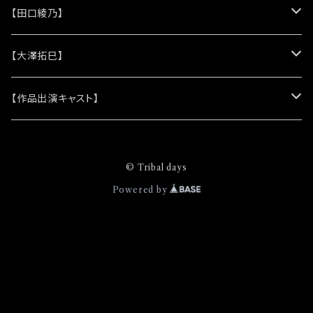
井美音 硝子のソレイユ 作詞:腕トラ 作曲:腕トラ
(シリコンリストバンド)
★DVD
★CD
【田口綾乃】
編曲:りきこ 提供:今橋美紀 忘レジデイズ 作詞:
腕トラ 作曲:腕トラ 編曲:りきこ 提供:渋木美沙
(レザーキーホルダー)
(アルバム)
★脚本
★プロマイド
★プロマイド
【大澤拓巳】
ハニーブロッサム 作詞:腕トラ 作曲:腕トラ 編曲:
りきこ 提供:實石亜也子 籠の鳥 空の鳥 作詞:腕
(シングル)
★クリアファイル＆ソロプロマイドセット
★チェキ
★チェキ
★プロマイド
【作品出演キャスト】
トラ 作曲:腕トラ 編曲:りきこ 提供:大黒美和子
未完のエクスプレス 作詞:腕トラ 作曲:腕トラ 編
曲:りきこ 提供:實石亜也子 いなくなるからね 作
★ステッカー
★チェキ
★網代将悟
詞:腕トラ 作曲:腕トラ 編曲:りきこ 提供:今橋美
© Tribal days
紀 天上花 作詞:腕トラ 作曲:腕トラ 編曲:りきこ
(プロマイド)
★缶バッジ
★安澄かえで
Powered by
提供:前田有紀 さびしさまぎれ 作詞:腕トラ 作
曲:腕トラ 編曲:りきこ 提供:藤井美音 アマレット
(チェキ)
(プロマイド)
★ピンズバッジ
★安藤由衣
作詞:腕トラ 作曲:腕トラ 編曲:りきこ 提供:渋木
美沙 路傍の花 作詞:腕トラ 作曲:腕トラ 編曲:M
(チェキ)
(プロマイド)
★クリエイティブブック
★市原奈波
oph 提供:大黒美和子
(チェキ)
(プロマイド)
★稲葉貴子