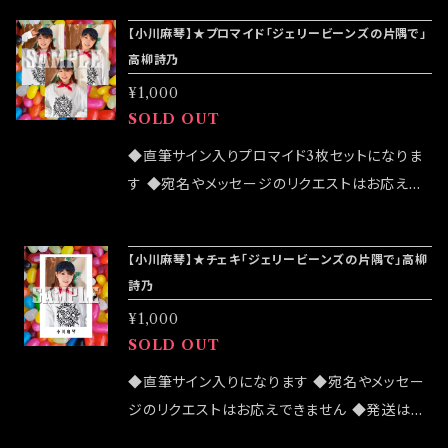
致しますが売切になる可能性がございます ◆確
【小川麻琴】★プロマイド「ジェリービーンズの片隅で」
実にお手にしたいお客様はこちらのオンラインシ
高柳詩乃
ョップでのご注文をお願い致します ◆発送は 2
¥1,000
022/03/20イベント「大感謝祭」後になります
SOLD OUT
◆直筆サイン入りプロマイド3枚セットになりま
す ◆宛名やメッセージのリクエストはお応えで
きません ◆公演物販でも販売致しますが売切に
なる可能性がございます ◆確実にお手にしたい
【小川麻琴】★チェキ「ジェリービーンズの片隅で」高柳
お客様はこちらのオンラインショップでのご注文
詩乃
をお願い致します ◆発送は12/4イベント「大感
¥1,000
謝祭」後になります
SOLD OUT
◆直筆サイン入りになります ◆宛名やメッセー
ジのリクエストはお応えできません ◆発送はラ
ンダムセレクトになります ◆公演物販でも販売