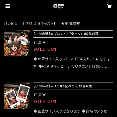
HOME
【作品出演キャスト】
★小川麻琴
【小川麻琴】★プロマイド「全ベット」鮫島双葉
¥1,000
SOLD OUT
◆直筆サイン入りプロマイド4枚セットになりま
す ◆宛名やメッセージのリクエストはお応えで
きません ◆公演物販でも販売致しますが売切に
なる可能性がございます ◆確実にお手にしたい
【小川麻琴】★チェキ「全ベット」鮫島双葉
お客様はこちらのオンラインショップでのご注文
¥1,000
をお願い致します ◆発送は2022/11/13 イベン
SOLD OUT
ト「全ベット大感謝祭」後になります
◆直筆サイン入りになります ◆宛名やメッセー