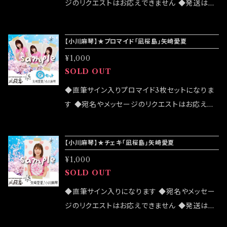
ジのリクエストはお応えできません ◆発送はラ
ンダムセレクトになります ◆公演物販でも販売
致しますが売切になる可能性がございます ◆確
【小川麻琴】★プロマイド「凪桜島」矢崎愛夏
実にお手にしたいお客様はこちらのオンラインシ
¥1,000
ョップでのご注文をお願い致します ◆発送は20
SOLD OUT
22/11/13 イベント「全ベット大感謝祭」後になり
ます
◆直筆サイン入りプロマイド3枚セットになりま
す ◆宛名やメッセージのリクエストはお応えで
きません ◆「凪セット」「桜セット」の2パターンが
ございます ◆公演物販でも販売致しますが売切
【小川麻琴】★チェキ「凪桜島」矢崎愛夏
になる可能性がございます ◆確実にお手にした
¥1,000
いお客様はこちらのオンラインショップでのご注
SOLD OUT
文をお願い致します ◆発送は 2022/03/20イ
ベント「大感謝祭」後になります
◆直筆サイン入りになります ◆宛名やメッセー
ジのリクエストはお応えできません ◆発送はラ
ンダムセレクトになります ◆公演物販でも販売