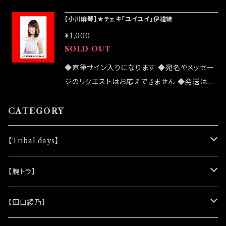
致しますが売切になる可能性がございます ◆確
【小川麻琴】★チェキ「ユイユイ」伊禮結
実にお手にしたいお客様はこちらのオンラインシ
¥1,000
ョップでのご注文をお願い致します ◆発送は12/
SOLD OUT
4イベント「大感謝祭」後になります
◆直筆サイン入りになります ◆宛名やメッセー
ジのリクエストはお応えできません ◆発送はラ
ンダムセレクトになります ◆公演物販でも販売
致しますが売切になる可能性がございます ◆確
CATEGORY
実にお手にしたいお客様はこちらのオンラインシ
ョップでのご注文をお願い致します ◆千穐楽終
【Tribal days】
演後の発送処理になります
★ノベルティー
【腕トラ】
(シリコンリストバンド)
★DVD
★CD
【田口綾乃】