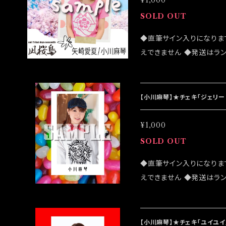
¥1,000
SOLD OUT
◆直筆サイン入りになりま
えできません ◆発送はラ
売致しますが売切になる可
客様はこちらのオンライン
は 2022/03/20イベン
【小川麻琴】★チェキ「ジェリ
¥1,000
SOLD OUT
◆直筆サイン入りになりま
えできません ◆発送はラ
売致しますが売切になる可
客様はこちらのオンライン
は12/4イベント「大感謝
【小川麻琴】★チェキ「ユイユイ