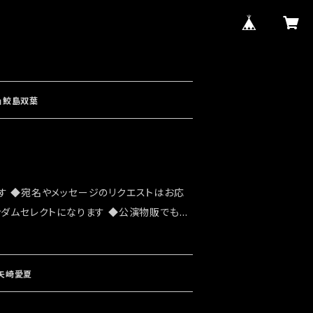
」鮫島双葉
す ◆宛名やメッセージのリクエストはお応
ンダムセレクトになります ◆公演物販でも販
能性がございます ◆確実にお手にしたいお
ショップでのご注文をお願い致します ◆発送
ト「全ベット大感謝祭」後になります
」矢崎愛夏