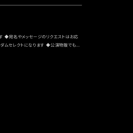
す ◆宛名やメッセージのリクエストはお応
ンダムセレクトになります ◆公演物販でも販
能性がございます ◆確実にお手にしたいお
ショップでのご注文をお願い致します ◆千穐
ります