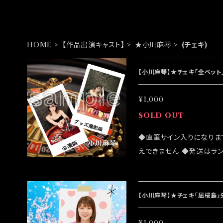
HOME
【作品出演キャスト】
★小川麻琴
(チェキ)
【小川麻琴】★チェキ「全ベット
¥1,000
SOLD OUT
◆直筆サイン入りになりま
えできません ◆発送はラ
売致しますが売切になる可
客様はこちらのオンライン
は2022/11/13 イベン
【小川麻琴】★チェキ「凪桜島