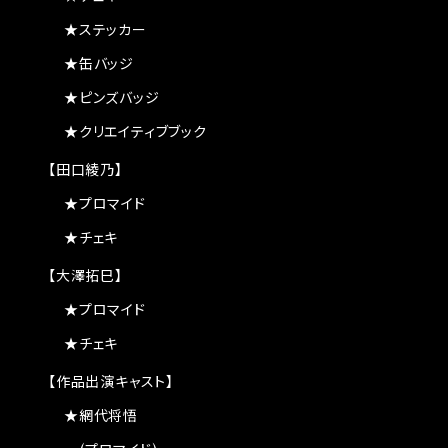
★ステッカー
★缶バッジ
★ピンズバッジ
★クリエイティブブック
【田口綾乃】
★プロマイド
★チェキ
【大澤拓巳】
★プロマイド
★チェキ
【作品出演キャスト】
★網代将悟