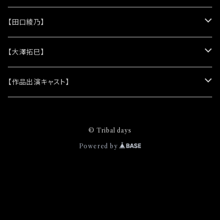
(シリコンリストバンド)
★DVD
★CD
【田口綾乃】
(レザーキーホルダー)
(アルバム)
★脚本
★プロマイド
★プロマイド
【大澤拓巳】
(シングル)
★クリアファイル＆ソロプロマイドセット
★チェキ
★チェキ
★プロマイド
【作品出演キャスト】
★ステッカー
★チェキ
★網代将悟
© Tribal days
(プロマイド)
★缶バッジ
★安澄かえで
Powered by
(チェキ)
(プロマイド)
★ピンズバッジ
★安藤由衣
(チェキ)
(プロマイド)
★クリエイティブブック
★市原奈波