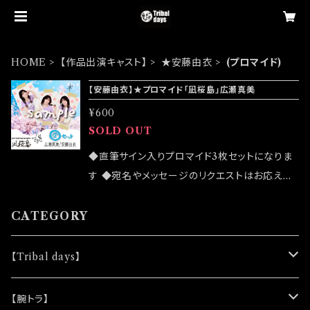
HOME
【作品出演キャスト】
★安藤由衣
(プロマイド)
【安藤由衣】★プロマイド「凪桜島」広瀬真美
¥600
SOLD OUT
◆直筆サイン入りプロマイド3枚セットになりま
す ◆宛名やメッセージのリクエストはお応えで
きません ◆「凪セット」「桜セット」の2パターンが
ございます ◆公演物販でも販売致しますが売切
CATEGORY
になる可能性がございます ◆確実にお手にした
いお客様はこちらのオンラインショップでのご注
【Tribal days】
文をお願い致します ◆発送は 2022/03/20イ
ベント「大感謝祭」後になります
★ノベルティー
【腕トラ】