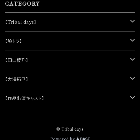
CATEGORY
【Tribal days】
★ノベルティー
【腕トラ】
(シリコンリストバンド)
★DVD
★CD
【田口綾乃】
(レザーキーホルダー)
(アルバム)
★脚本
★プロマイド
★プロマイド
【大澤拓巳】
(シングル)
★クリアファイル＆ソロプロマイドセット
★チェキ
★チェキ
★プロマイド
【作品出演キャスト】
★ステッカー
★チェキ
★網代将悟
© Tribal days
(プロマイド)
★缶バッジ
★安澄かえで
Powered by