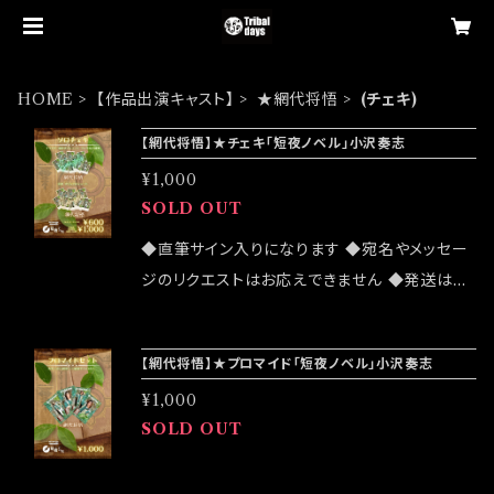
HOME
【作品出演キャスト】
★網代将悟
(チェキ)
【網代将悟】★チェキ「短夜ノベル」小沢奏志
¥1,000
SOLD OUT
◆直筆サイン入りになります ◆宛名やメッセー
ジのリクエストはお応えできません ◆発送はラ
ンダムセレクトになります ◆公演物販でも販売
致しますが売切になる可能性がございます ◆確
【網代将悟】★プロマイド「短夜ノベル」小沢奏志
実にお手にしたいお客様はこちらのオンラインシ
¥1,000
ョップでのご注文をお願い致します ◆発送は20
SOLD OUT
23/08/19 イベント「大感謝祭」後になります