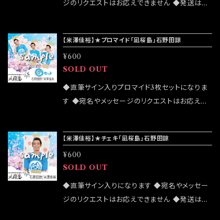
ジのリクエストはお応えできません ◆発送はラ
ンダムセレクトになります ◆公演物販でも販売
致しますが売切になる可能性がございます ◆確
【米澤佳裕】★プロマイド「凪桜島」石野田諒
実にお手にしたいお客様はこちらのオンラインシ
¥600
ョップでのご注文をお願い致します ◆発送は 2
SOLD OUT
022/07/24イベント「大感謝祭」後になります
◆直筆サイン入りプロマイド3枚セットになりま
す ◆宛名やメッセージのリクエストはお応えで
きません ◆「凪セット」「桜セット」の2パターンが
ございます ◆公演物販でも販売致しますが売切
【米澤佳裕】★チェキ「凪桜島」石野田諒
になる可能性がございます ◆確実にお手にした
¥600
いお客様はこちらのオンラインショップでのご注
SOLD OUT
文をお願い致します ◆発送は 2022/03/20イ
ベント「大感謝祭」後になります
◆直筆サイン入りになります ◆宛名やメッセー
ジのリクエストはお応えできません ◆発送はラ
ンダムセレクトになります ◆公演物販でも販売