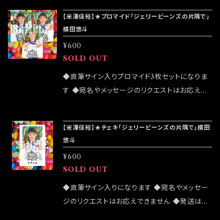
致しますが売切になる可能性がございます ◆確
【米澤佳裕】★プロマイド「ジェリービーンズの片隅で」
実にお手にしたいお客様はこちらのオンラインシ
横田悠斗
ョップでのご注文をお願い致します ◆発送は 2
¥600
022/03/20イベント「大感謝祭」後になります
SOLD OUT
◆直筆サイン入りプロマイド3枚セットになりま
す ◆宛名やメッセージのリクエストはお応えで
きません ◆公演物販でも販売致しますが売切に
なる可能性がございます ◆確実にお手にしたい
【米澤佳裕】★チェキ「ジェリービーンズの片隅で」横田
お客様はこちらのオンラインショップでのご注文
悠斗
をお願い致します ◆発送は12/4イベント「大感
¥600
謝祭」後になります
SOLD OUT
◆直筆サイン入りになります ◆宛名やメッセー
ジのリクエストはお応えできません ◆発送はラ
ンダムセレクトになります ◆公演物販でも販売