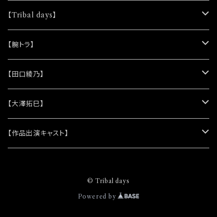
ョップでのご注文をお願い致します ◆千穐楽終
【Tribal days】
演後の発送処理になります
★ノベルティー
【腕トラ】
(シリコンリストバンド)
★DVD
★CD
【田口綾乃】
(レザーキーホルダー)
(アルバム)
★脚本
★プロマイド
★プロマイド
【大澤拓巳】
(シングル)
★クリアファイル＆ソロプロマイドセット
★チェキ
★チェキ
★プロマイド
【作品出演キャスト】
★ステッカー
★チェキ
★網代将悟
© Tribal days
(プロマイド)
★缶バッジ
★安澄かえで
Powered by