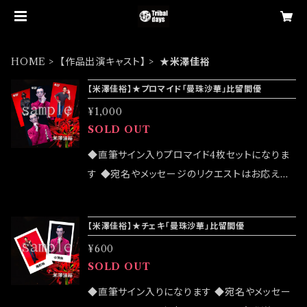
HOME
【作品出演キャスト】
★米澤佳裕
【米澤佳裕】★プロマイド「曼珠沙華」比留間優
¥1,000
SOLD OUT
◆直筆サイン入りプロマイド4枚セットになりま
す ◆宛名やメッセージのリクエストはお応えで
きません ◆公演物販でも販売致しますが売切に
なる可能性がございます ◆確実にお手にしたい
【米澤佳裕】★チェキ「曼珠沙華」比留間優
お客様はこちらのオンラインショップでのご注文
¥600
をお願い致します ◆発送は 2022/07/24イベン
SOLD OUT
ト「大感謝祭」後になります
◆直筆サイン入りになります ◆宛名やメッセー