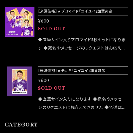
致しますが売切になる可能性がございます ◆確
【米澤佳裕】★プロマイド「ユイユイ」加賀邦彦
実にお手にしたいお客様はこちらのオンラインシ
¥600
ョップでのご注文をお願い致します ◆発送は12/
SOLD OUT
4イベント「大感謝祭」後になります
◆直筆サイン入りプロマイド3枚セットになりま
す ◆宛名やメッセージのリクエストはお応えで
きません ◆公演物販でも販売致しますが売切に
なる可能性がございます ◆確実にお手にしたい
【米澤佳裕】★チェキ「ユイユイ」加賀邦彦
お客様はこちらのオンラインショップでのご注文
¥600
をお願い致します ◆千穐楽終演後の発送処理
SOLD OUT
になります
◆直筆サイン入りになります ◆宛名やメッセー
ジのリクエストはお応えできません ◆発送はラ
ンダムセレクトになります ◆公演物販でも販売
致しますが売切になる可能性がございます ◆確
CATEGORY
実にお手にしたいお客様はこちらのオンラインシ