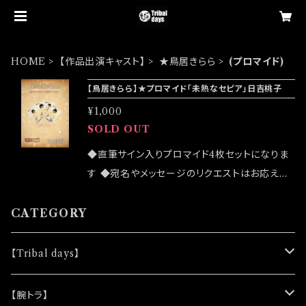
HOME
【作品出演キャスト】
★鳥居きらら
(プロマイド)
【鳥居きらら】★プロマイド「未熟なセピア」日吉桃子
¥1,000
SOLD OUT
◆直筆サイン入りプロマイド4枚セットになりま
す ◆宛名やメッセージのリクエストはお応えで
きません ◆公演物販でも販売致しますが売切に
なる可能性がございます ◆確実にお手にしたい
CATEGORY
お客様はこちらのオンラインショップでのご注文
をお願い致します ◆発送は2024/03/02 イベ
【Tribal days】
ント「大感謝祭」後になります
★ノベルティー
【腕トラ】