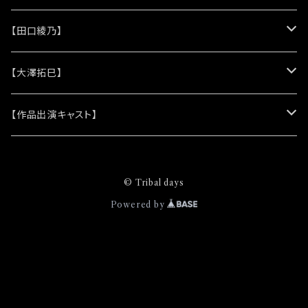
(シリコンリストバンド)
★DVD
★CD
【田口綾乃】
(レザーキーホルダー)
(アルバム)
★脚本
★プロマイド
★プロマイド
【大澤拓巳】
(シングル)
★クリアファイル＆ソロプロマイドセット
★チェキ
★チェキ
★プロマイド
【作品出演キャスト】
★ステッカー
★チェキ
★網代将悟
© Tribal days
(プロマイド)
★缶バッジ
★安澄かえで
Powered by
(チェキ)
(プロマイド)
★ピンズバッジ
★安藤由衣
(チェキ)
(プロマイド)
★クリエイティブブック
★市原奈波