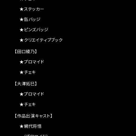
★ステッカー
★缶バッジ
★ピンズバッジ
★クリエイティブブック
【田口綾乃】
★プロマイド
★チェキ
【大澤拓巳】
★プロマイド
★チェキ
【作品出演キャスト】
★網代将悟