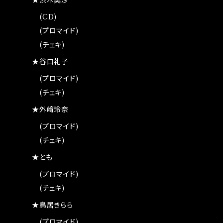
★渋木美沙
(CD)
(プロマイド)
(チェキ)
★谷口礼子
(プロマイド)
(チェキ)
★外﨑玲奈
(プロマイド)
(チェキ)
★とも
(プロマイド)
(チェキ)
★鳥居きらら
(プロマイド)