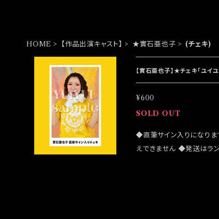
HOME
【作品出演キャスト】
★實石亜也子
(チェキ)
【實石亜也子】★チェキ「ユイ
¥600
SOLD OUT
◆直筆サイン入りになりま
えできません ◆発送はラ
売致しますが売切になる可
客様はこちらのオンライン
楽終演後の発送処理にな