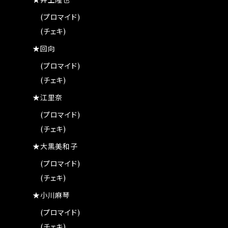
★井上隆也
(プロマイド)
(チェキ)
★回向
(プロマイド)
(チェキ)
★江里奈
(プロマイド)
(チェキ)
★大黒美和子
(プロマイド)
(チェキ)
★小川麻琴
(プロマイド)
(チェキ)