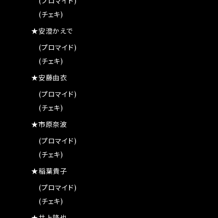
(プロマイド)
(チェキ)
★安澄かえで
(プロマイド)
(チェキ)
★安藤由衣
(プロマイド)
(チェキ)
★市原奈波
(プロマイド)
(チェキ)
★稲葉貴子
(プロマイド)
(チェキ)