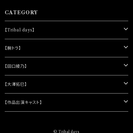
きません ◆公演物販でも販売致しますが売切に
なる可能性がございます ◆確実にお手にしたい
CATEGORY
お客様はこちらのオンラインショップでのご注文
をお願い致します ◆千穐楽終演後の発送処理
【Tribal days】
になります
★ノベルティー
【腕トラ】
(シリコンリストバンド)
★DVD
★CD
【田口綾乃】
(レザーキーホルダー)
(アルバム)
★脚本
★プロマイド
★プロマイド
【大澤拓巳】
(シングル)
★クリアファイル＆ソロプロマイドセット
★チェキ
★チェキ
★プロマイド
【作品出演キャスト】
★ステッカー
★チェキ
★網代将悟
© Tribal days