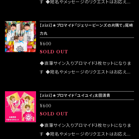
す ◆宛名やメッセージのリクエストはお応えで
きません ◆「凪セット」「桜セット」の2パターンが
ございます ◆公演物販でも販売致しますが売切
【zizi】★プロマイド「ジェリービーンズの片隅で」尾崎
になる可能性がございます ◆確実にお手にした
力丸
いお客様はこちらのオンラインショップでのご注
¥600
文をお願い致します ◆発送は 2022/03/20イ
SOLD OUT
ベント「大感謝祭」後になります
◆直筆サイン入りプロマイド3枚セットになりま
す ◆宛名やメッセージのリクエストはお応えで
きません ◆公演物販でも販売致しますが売切に
なる可能性がございます ◆確実にお手にしたい
【zizi】★プロマイド「ユイユイ」太田清貴
お客様はこちらのオンラインショップでのご注文
¥600
をお願い致します ◆発送は12/4イベント「大感
SOLD OUT
謝祭」後になります
◆直筆サイン入りプロマイド3枚セットになりま
す ◆宛名やメッセージのリクエストはお応えで