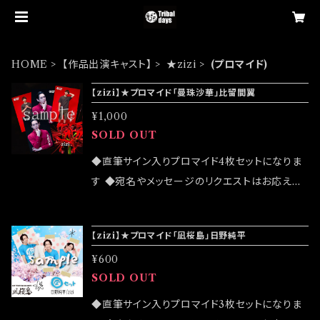
HOME
【作品出演キャスト】
★zizi
(プロマイド)
【zizi】★プロマイド「曼珠沙華」比留間翼
¥1,000
SOLD OUT
◆直筆サイン入りプロマイド4枚セットになりま
す ◆宛名やメッセージのリクエストはお応えで
きません ◆公演物販でも販売致しますが売切に
なる可能性がございます ◆確実にお手にしたい
【zizi】★プロマイド「凪桜島」日野純平
お客様はこちらのオンラインショップでのご注文
¥600
をお願い致します ◆発送は 2022/07/24イベン
SOLD OUT
ト「大感謝祭」後になります
◆直筆サイン入りプロマイド3枚セットになりま