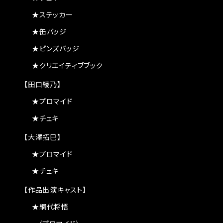
★ステッカー
★缶バッジ
★ピンズバッジ
★クリエイティブブック
【田口綾乃】
★プロマイド
★チェキ
【大澤拓巳】
★プロマイド
★チェキ
【作品出演キャスト】
★網代将悟