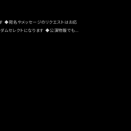
す ◆宛名やメッセージのリクエストはお応
ンダムセレクトになります ◆公演物販でも販
能性がございます ◆確実にお手にしたいお
ショップでのご注文をお願い致します ◆発送
祭」後になります