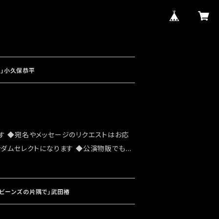
華」小久保恭平
す ◆宛名やメッセージのリクエストはお応
ンダムセレクトになります ◆公演物販でも販
能性がございます ◆確実にお手にしたいお
ショップでのご注文をお願い致します ◆発送
ト「大感謝祭」後になります
ービーンズの片隅で」武田椿