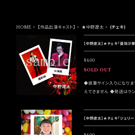
HOME
【作品出演キャスト】
★中野遼太
(チェキ)
【中野遼太】★チェキ「曼珠沙
¥600
SOLD OUT
◆直筆サイン入りになりま
えできません ◆発送はラ
売致しますが売切になる可
客様はこちらのオンライン
は 2022/07/24イベン
【中野遼太】★チェキ「ジェリ