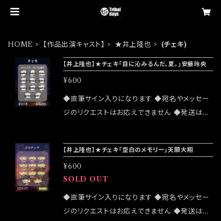
HOME
【作品出演キャスト】
★井上隆也
(チェキ)
【井上隆也】★チェキ「目に沁みるんだ、夏。」安藤玲央
¥600
◆直筆サイン入りになります ◆宛名やメッセー
ジのリクエストはお応えできません ◆発送はラ
ンダムセレクトになります ◆発送は2026/08/0
8(土) unit Tribal days -season10-「目に沁
【井上隆也】★チェキ「空白のメモリー」天願大翔
みるんだ、夏。」大感謝祭終了後になります 公演
¥600
詳細はこちら↓ https://tribaldays.com/inf
SOLD OUT
o/6752405
◆直筆サイン入りになります ◆宛名やメッセー
ジのリクエストはお応えできません ◆発送はラ