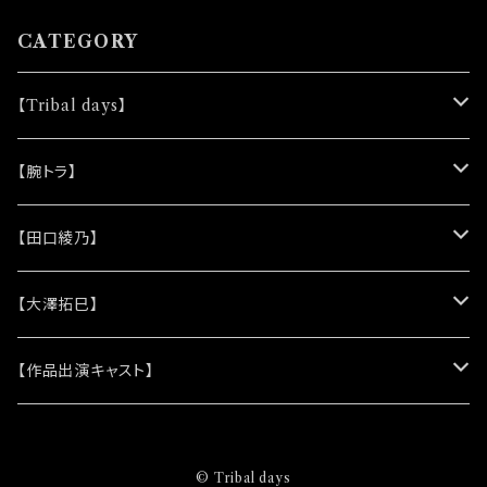
ンダムセレクトになります
CATEGORY
【Tribal days】
★ノベルティー
【腕トラ】
(シリコンリストバンド)
★DVD
★CD
【田口綾乃】
(レザーキーホルダー)
(アルバム)
★脚本
★プロマイド
★プロマイド
【大澤拓巳】
(シングル)
★クリアファイル＆ソロプロマイドセット
★チェキ
★チェキ
★プロマイド
【作品出演キャスト】
★ステッカー
★チェキ
★網代将悟
© Tribal days