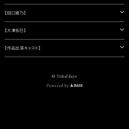
(シリコンリストバンド)
★DVD
★CD
【田口綾乃】
(レザーキーホルダー)
(アルバム)
★脚本
★プロマイド
★プロマイド
【大澤拓巳】
(シングル)
★クリアファイル＆ソロプロマイドセット
★チェキ
★チェキ
★プロマイド
【作品出演キャスト】
★ステッカー
★チェキ
★網代将悟
© Tribal days
(プロマイド)
★缶バッジ
★安澄かえで
Powered by
(チェキ)
(プロマイド)
★ピンズバッジ
★安藤由衣
(チェキ)
(プロマイド)
★クリエイティブブック
★市原奈波