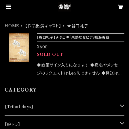
HOME
【作品出演キャスト】
★谷口礼子
【谷口礼子】★チェキ「未熟なセピア」鳴海香織
¥600
SOLD OUT
◆直筆サイン入りになります ◆宛名やメッセー
ジのリクエストはお応えできません ◆発送はラ
ンダムセレクトになります ◆公演物販でも販売
致しますが売切になる可能性がございます ◆確
CATEGORY
実にお手にしたいお客様はこちらのオンラインシ
ョップでのご注文をお願い致します ◆発送は20
【Tribal days】
24/03/02 イベント「大感謝祭」後になります
★ノベルティー
【腕トラ】