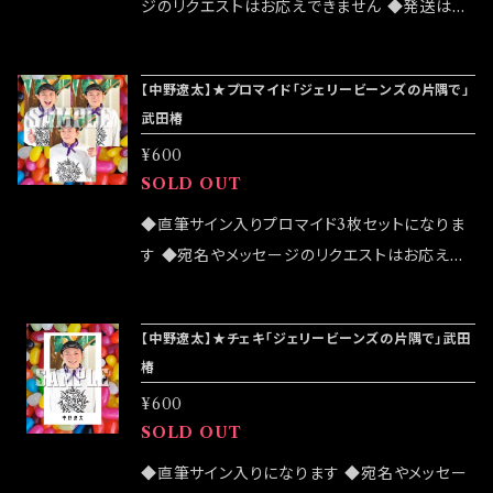
ジのリクエストはお応えできません ◆発送はラ
ンダムセレクトになります ◆公演物販でも販売
致しますが売切になる可能性がございます ◆確
【中野遼太】★プロマイド「ジェリービーンズの片隅で」
実にお手にしたいお客様はこちらのオンラインシ
武田椿
ョップでのご注文をお願い致します ◆発送は 2
¥600
022/07/24イベント「大感謝祭」後になります
SOLD OUT
◆直筆サイン入りプロマイド3枚セットになりま
す ◆宛名やメッセージのリクエストはお応えで
きません ◆公演物販でも販売致しますが売切に
なる可能性がございます ◆確実にお手にしたい
【中野遼太】★チェキ「ジェリービーンズの片隅で」武田
お客様はこちらのオンラインショップでのご注文
椿
をお願い致します ◆発送は12/4イベント「大感
¥600
謝祭」後になります
SOLD OUT
◆直筆サイン入りになります ◆宛名やメッセー