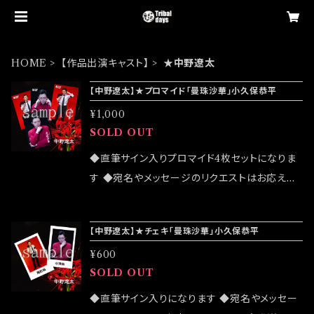
HOME
【作品出演キャスト】
★中野遼太
【中野遼太】★プロマイド「曼珠沙華」小久保恭平
¥1,000
SOLD OUT
◆直筆サイン入りプロマイド4枚セットになりま
す ◆宛名やメッセージのリクエストはお応えで
きません ◆公演物販でも販売致しますが売切に
なる可能性がございます ◆確実にお手にしたい
【中野遼太】★チェキ「曼珠沙華」小久保恭平
お客様はこちらのオンラインショップでのご注文
¥600
をお願い致します ◆発送は 2022/07/24イベン
SOLD OUT
ト「大感謝祭」後になります
◆直筆サイン入りになります ◆宛名やメッセー