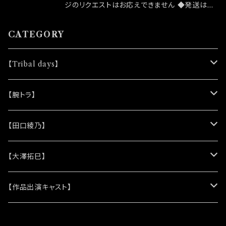
ジのリクエストはお応えできません ◆発送はラ
ンダムセレクトになります ◆公演物販でも販売
致しますが売切になる可能性がございます ◆確
CATEGORY
実にお手にしたいお客様はこちらのオンラインシ
ョップでのご注文をお願い致します ◆発送は12/
【Tribal days】
4イベント「大感謝祭」後になります
★ノベルティー
【腕トラ】
(シリコンリストバンド)
★DVD
★CD
【田口綾乃】
(レザーキーホルダー)
(アルバム)
★脚本
★プロマイド
★プロマイド
【大澤拓巳】
(シングル)
★クリアファイル＆ソロプロマイドセット
★チェキ
★チェキ
★プロマイド
【作品出演キャスト】
★ステッカー
★チェキ
★網代将悟