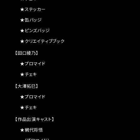
★ステッカー
★缶バッジ
★ピンズバッジ
★クリエイティブブック
【田口綾乃】
★プロマイド
★チェキ
【大澤拓巳】
★プロマイド
★チェキ
【作品出演キャスト】
★網代将悟