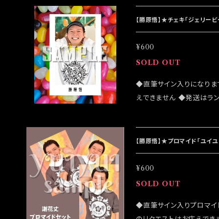
ンラインショップでのご注文
「大感謝祭」後になります
【勝原悟】★チェキ「ジェリー
¥600
SOLD OUT
◆直筆サイン入りになりま
えできません ◆発送はラ
売致しますが売切になる可
客様はこちらのオンライン
は12/4イベント「大感謝
【勝原悟】★プロマイド「ユイユ
¥600
SOLD OUT
◆直筆サイン入りプロマイ