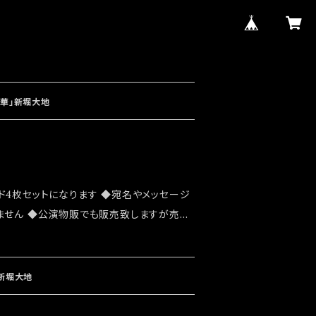
沙華」新堀大地
ド4枚セットになります ◆宛名やメッセージ
ません ◆公演物販でも販売致しますが売切
 ◆確実にお手にしたいお客様はこちらのオ
お願い致します ◆発送は 2022/07/24
なります
」新堀大地