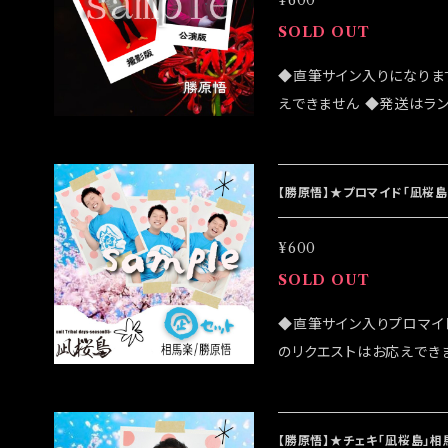
¥600
SOLD OUT
◆直筆サイン入りになりま
えできません ◆発送はラ
売致しますが売切になる可
客様はこちらのオンライン
は 2022/07/24イベン
【勝原悟】★プロマイド「凪桜島
¥600
SOLD OUT
◆直筆サイン入りプロマイ
のリクエストはお応えできま
がございます ◆公演物販
ざいます ◆確実にお手に
のご注文をお願い致します ◆
【勝原悟】★チェキ「凪桜島」相