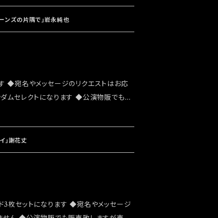
をお願い致します ◆発送は12/4イベント
ビーンズの片隅で」岩永純也
す ◆宛名やメッセージのリクエストはお応
ンダムセレクトになります ◆公演物販でも販
能性がございます ◆確実にお手にしたいお
ショップでのご注文をお願い致します ◆発送
祭」後になります
イ」謝花丈
ド3枚セットになります ◆宛名やメッセージ