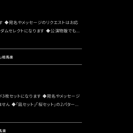
す ◆宛名やメッセージのリクエストはお応
ンダムセレクトになります ◆公演物販でも販
能性がございます ◆確実にお手にしたいお
ショップでのご注文をお願い致します ◆発送
ト「大感謝祭」後になります
」相馬楽
ド3枚セットになります ◆宛名やメッセージ
せん ◆「凪セット」「桜セット」の2パターン
でも販売致しますが売切になる可能性がご
したいお客様はこちらのオンラインショップで
発送は 2022/03/20イベント「大感謝
馬楽