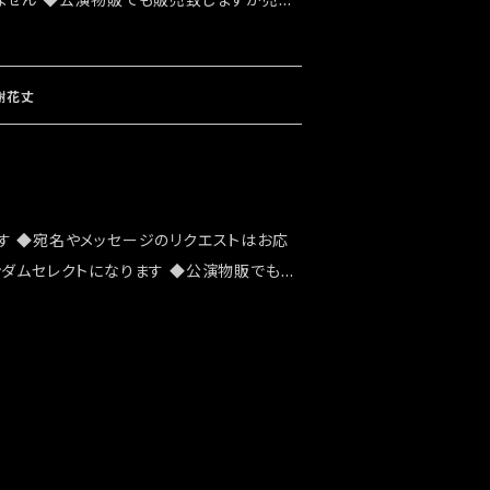
ません ◆公演物販でも販売致しますが売切
 ◆確実にお手にしたいお客様はこちらのオ
文をお願い致します ◆千穐楽終演後の発送
謝花丈
す ◆宛名やメッセージのリクエストはお応
ンダムセレクトになります ◆公演物販でも販
能性がございます ◆確実にお手にしたいお
ショップでのご注文をお願い致します ◆千穐
ります