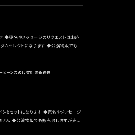
す ◆宛名やメッセージのリクエストはお応
ンダムセレクトになります ◆公演物販でも販
能性がございます ◆確実にお手にしたいお
ショップでのご注文をお願い致します ◆発送
ト「大感謝祭」後になります
リービーンズの片隅で」岩永純也
ド3枚セットになります ◆宛名やメッセージ
ません ◆公演物販でも販売致しますが売切
 ◆確実にお手にしたいお客様はこちらのオ