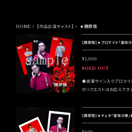
HOME
【作品出演キャスト】
★勝原悟
【勝原悟】★プロマイド「曼珠
¥1,000
SOLD OUT
◆直筆サイン入りプロマイ
のリクエストはお応えでき
になる可能性がございます
ンラインショップでのご注文を
イベント「大感謝祭」後に
【勝原悟】★チェキ「曼珠沙華