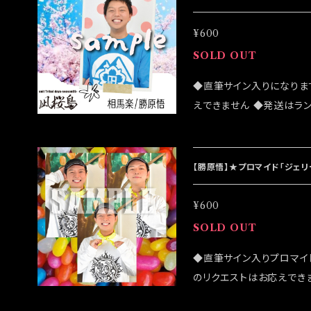
祭」後になります
¥600
SOLD OUT
◆直筆サイン入りになりま
えできません ◆発送はラ
売致しますが売切になる可
客様はこちらのオンライン
は 2022/03/20イベン
【勝原悟】★プロマイド「ジェ
¥600
SOLD OUT
◆直筆サイン入りプロマイ
のリクエストはお応えでき
になる可能性がございます