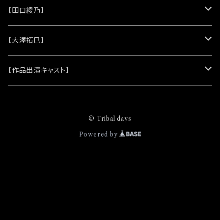
(シリコンリストバンド)
★DVD
★CD
【田口綾乃】
(レザーキーホルダー)
(アルバム)
★脚本
★プロマイド
★プロマイド
【大澤拓巳】
(シングル)
★クリアファイル＆ソロプロマイドセット
★チェキ
★チェキ
★プロマイド
【作品出演キャスト】
★ステッカー
★チェキ
★網代将悟
© Tribal days
(プロマイド)
★缶バッジ
★安澄かえで
Powered by
(チェキ)
(プロマイド)
★ピンズバッジ
★安藤由衣
(チェキ)
(プロマイド)
★クリエイティブブック
★市原奈波
(チェキ)
(プロマイド)
★稲葉貴子