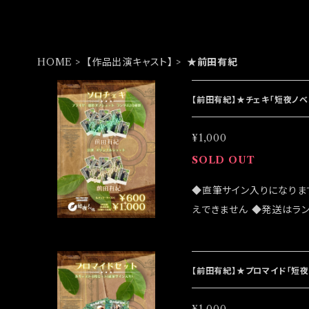
HOME
【作品出演キャスト】
★前田有紀
【前田有紀】★チェキ「短夜ノベ
¥1,000
SOLD OUT
◆直筆サイン入りになりま
えできません ◆発送はラ
売致しますが売切になる可
客様はこちらのオンライン
は2023/08/19 イベン
【前田有紀】★プロマイド「短夜