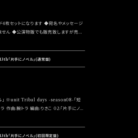
ド4枚セットになります ◆宛名やメッセージ
ません ◆公演物販でも販売致しますが売切
 ◆確実にお手にしたいお客様はこちらのオ
お願い致します ◆発送は2023/08/19
なります
13th「片手にノベル」(通常盤)
ります
 13th「片手にノベル」(初回限定盤)