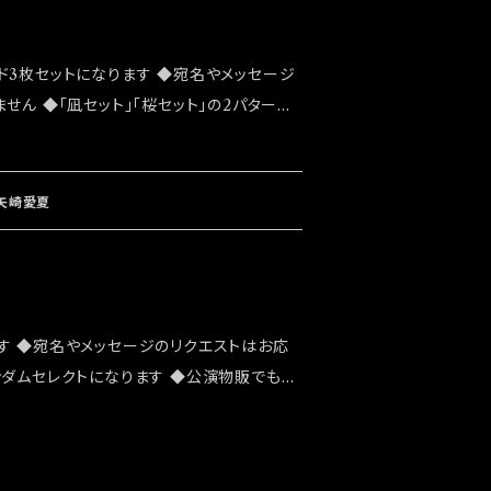
ド3枚セットになります ◆宛名やメッセージ
せん ◆「凪セット」「桜セット」の2パターン
でも販売致しますが売切になる可能性がご
したいお客様はこちらのオンラインショップで
発送は 2022/03/20イベント「大感謝
」矢崎愛夏
す ◆宛名やメッセージのリクエストはお応
ンダムセレクトになります ◆公演物販でも販
能性がございます ◆確実にお手にしたいお
ショップでのご注文をお願い致します ◆発送
ト「大感謝祭」後になります