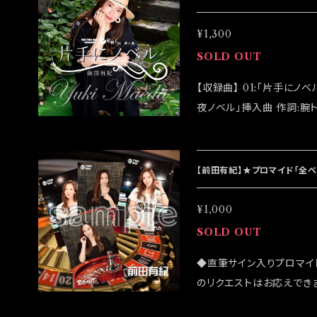
¥1,300
SOLD OUT
【収録曲】 01:「片手にノベル」 ※unit Tribal days -season08-「短
夜ノベル」挿入曲 作詞:腕トラ 作曲:腕トラ 編曲:りきこ 02:「片手にノベ
ル(instrumental)」 【アーティスト】前田有紀 【発売日】2023/08/10
【初回盤】￥1,300(特典生
盤完売後に通常版が発売されます。 ◆CDRでの発
【前田有紀】★プロマイド「全
送は2023/08/19イベ
¥1,000
SOLD OUT
◆直筆サイン入りプロマイ
のリクエストはお応えでき
になる可能性がございます