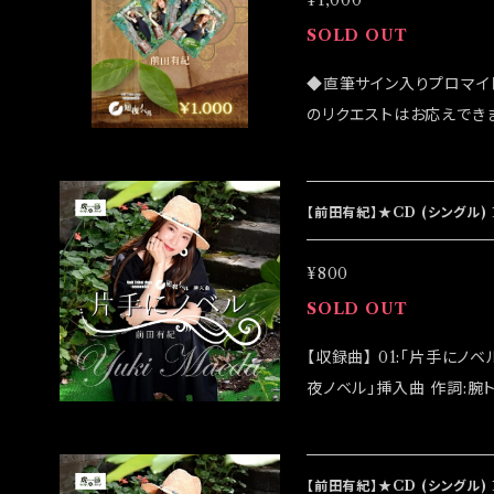
¥1,000
SOLD OUT
◆直筆サイン入りプロマイ
のリクエストはお応えでき
になる可能性がございます
ンラインショップでのご注文を
イベント「大感謝祭」後に
【前田有紀】★CD (シングル) 
¥800
SOLD OUT
【収録曲】 01:「片手にノベル」 ※unit Tribal days -season08-「短
夜ノベル」挿入曲 作詞:腕トラ 作曲:腕トラ 編曲:りきこ 02:「片手にノベ
ル(instrumental)」 【アーティスト】前田有紀 【発売日】2023/08/10
【通常版】￥800 ◆CDRでの発売になります ◆発送は2023/08/19イ
ベント「大感謝祭」後にな
【前田有紀】★CD (シングル)