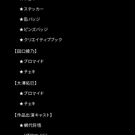
★ステッカー
★缶バッジ
★ピンズバッジ
★クリエイティブブック
【田口綾乃】
★プロマイド
★チェキ
【大澤拓巳】
★プロマイド
★チェキ
【作品出演キャスト】
★網代将悟