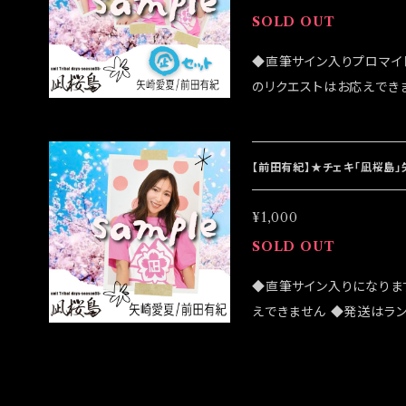
SOLD OUT
◆直筆サイン入りプロマイ
のリクエストはお応えできま
がございます ◆公演物販
ざいます ◆確実にお手に
のご注文をお願い致します ◆
【前田有紀】★チェキ「凪桜島
祭」後になります
¥1,000
SOLD OUT
◆直筆サイン入りになりま
えできません ◆発送はラ
売致しますが売切になる可
客様はこちらのオンライン
は 2022/03/20イベン