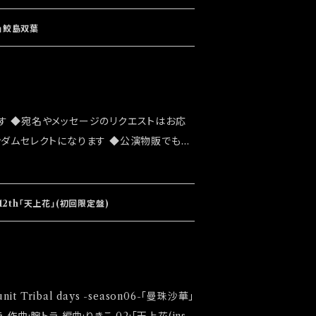
お願い致します ◆発送は2022/11/13 イ
」後になります
」鮫島双葉
す ◆宛名やメッセージのリクエストはお応
ンダムセレクトになります ◆公演物販でも販
能性がございます ◆確実にお手にしたいお
ショップでのご注文をお願い致します ◆発送
ト「全ベット大感謝祭」後になります
12th「天上花」(初回限定盤)