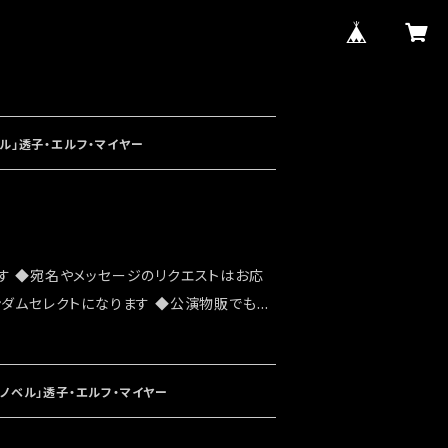
ル」透子・エルフ・マイヤー
す ◆宛名やメッセージのリクエストはお応
ンダムセレクトになります ◆公演物販でも販
能性がございます ◆確実にお手にしたいお
ショップでのご注文をお願い致します ◆発送
ト「大感謝祭」後になります
ノベル」透子・エルフ・マイヤー