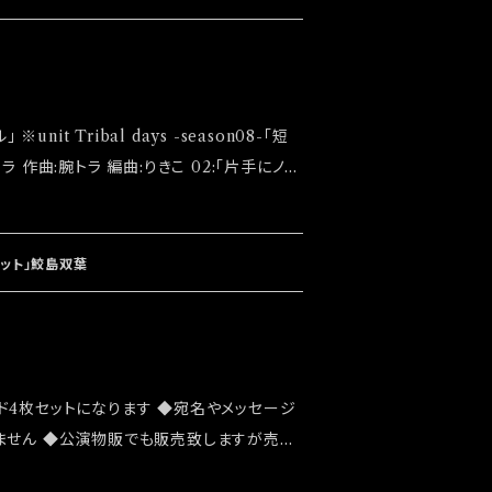
写真5枚セット封入) 【通常版】￥800 ※初回
売になります ◆発
ベット」鮫島双葉
ント「大感謝祭」後になります
ド4枚セットになります ◆宛名やメッセージ
ません ◆公演物販でも販売致しますが売切
 ◆確実にお手にしたいお客様はこちらのオ