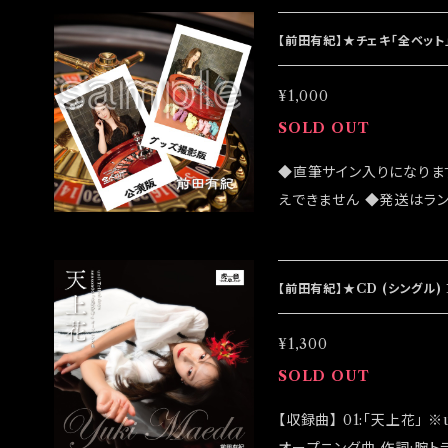
ンラインショップでのご注文を
ベント「全ベット大感謝祭
【前田有紀】★チェキ「全ベット
¥1,000
SOLD OUT
◆直筆サイン入りになりま
えできません ◆発送はラ
売致しますが売切になる可
客様はこちらのオンライン
は2022/11/13 イベン
【前田有紀】★CD (シングル) 
¥1,300
SOLD OUT
【収録曲】 01:「天上花」 ※unit Tribal days -season06-「曼珠沙華」