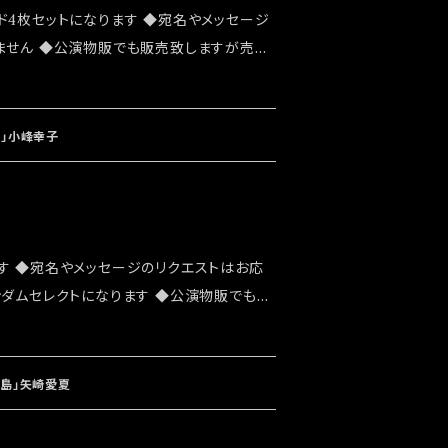
ド4枚セットになります ◆宛名やメッセージ
ません ◆公演物販でも販売致しますが売切
 ◆確実にお手にしたいお客様はこちらのオ
お願い致します ◆発送は 2022/07/24
なります
華」小峰幸子
す ◆宛名やメッセージのリクエストはお応
ンダムセレクトになります ◆公演物販でも販
能性がございます ◆確実にお手にしたいお
ショップでのご注文をお願い致します ◆発送
ト「大感謝祭」後になります
桜島」矢崎愛夏