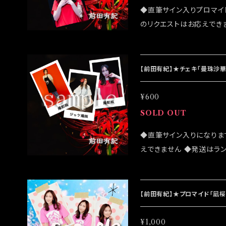
◆直筆サイン入りプロマイ
のリクエストはお応えでき
になる可能性がございます
ンラインショップでのご注文を
イベント「大感謝祭」後に
【前田有紀】★チェキ「曼珠沙
¥600
SOLD OUT
◆直筆サイン入りになりま
えできません ◆発送はラ
売致しますが売切になる可
客様はこちらのオンライン
は 2022/07/24イベン
【前田有紀】★プロマイド「凪
¥1,000