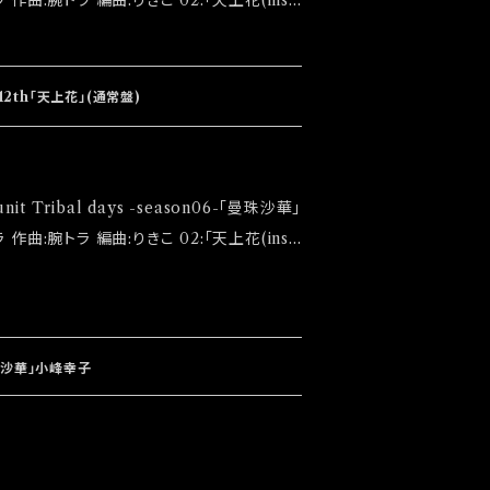
5枚セット封入) 【通常版】￥800 ※初回盤完
 ◆発送は
12th「天上花」(通常盤)
大感謝祭」後になります
での発売になります
珠沙華」小峰幸子