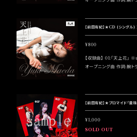
オープニング曲 作詞:腕トラ 作曲:腕トラ 編曲:りきこ 02:「天上花(inst
rumental)」 【アーティスト】前田有紀 【発売日】2022/07/14 【初回
盤】￥1,300(特典生写真
売後に通常版が発売されます。 ◆CDRでの発売になります
【前田有紀】★CD (シングル) 
2022/07/24イベント「
¥800
【収録曲】 01:「天上花」 ※unit Tribal days -season06-「曼珠沙華」
オープニング曲 作詞:腕トラ 作曲:腕トラ 編曲:りきこ 02:「天上花(inst
rumental)」 【アーティスト】前田有紀 【発売日】2022/07/14 【通常
版】￥800 ◆CDR
【前田有紀】★プロマイド「曼
¥1,000
SOLD OUT