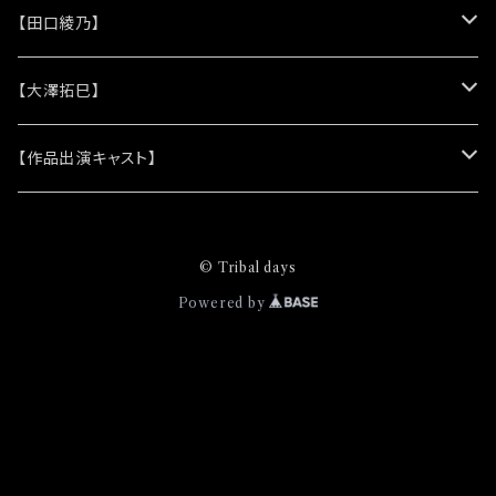
(シリコンリストバンド)
★DVD
★CD
【田口綾乃】
(レザーキーホルダー)
(アルバム)
★脚本
★プロマイド
★プロマイド
【大澤拓巳】
(シングル)
★クリアファイル＆ソロプロマイドセット
★チェキ
★チェキ
★プロマイド
【作品出演キャスト】
★ステッカー
★チェキ
★網代将悟
© Tribal days
(プロマイド)
★缶バッジ
★安澄かえで
Powered by
(チェキ)
(プロマイド)
★ピンズバッジ
★安藤由衣
(チェキ)
(プロマイド)
★クリエイティブブック
★市原奈波
(チェキ)
(プロマイド)
★稲葉貴子