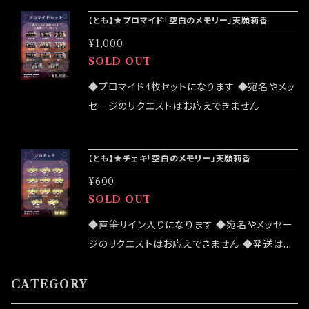
2405
8(土) unit Tribal days -season10-「目に沁
【とも】★プロマイド「空白のメモリー」天願莉香
みるんだ、夏。」大感謝祭終了後になります 公演
¥1,000
詳細はこちら↓ https://tribaldays.com/inf
SOLD OUT
o/6752405
◆プロマイド4枚セットになります ◆宛名やメッ
セージのリクエストはお応えできません
【とも】★チェキ「空白のメモリー」天願莉香
¥600
SOLD OUT
◆直筆サイン入りになります ◆宛名やメッセー
ジのリクエストはお応えできません ◆発送はラ
ンダムセレクトになります
CATEGORY