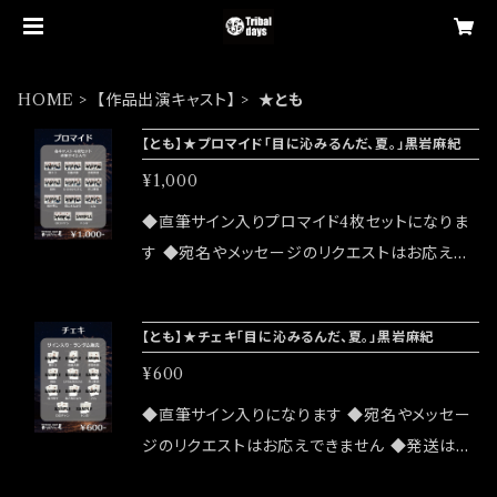
HOME
【作品出演キャスト】
★とも
【とも】★プロマイド「目に沁みるんだ、夏。」黒岩麻紀
¥1,000
◆直筆サイン入りプロマイド4枚セットになりま
す ◆宛名やメッセージのリクエストはお応えで
きません ◆公演物販でも販売致しますが売切に
なる可能性がございます ◆確実にお手にしたい
【とも】★チェキ「目に沁みるんだ、夏。」黒岩麻紀
お客様はこちらのオンラインショップでのご注文
¥600
をお願い致します ◆発送は2026/08/08(土) u
nit Tribal days -season10-「目に沁みるん
◆直筆サイン入りになります ◆宛名やメッセー
だ、夏。」大感謝祭終了後になります 公演詳細
ジのリクエストはお応えできません ◆発送はラ
はこちら↓ https://tribaldays.com/info/675
ンダムセレクトになります ◆発送は2026/08/0