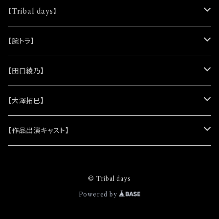
【Tribal days】
★ノベルティー
【腕トラ】
(シリコンリストバンド)
★DVD
★CD
【田口綾乃】
(レザーキーホルダー)
(アルバム)
★脚本
★プロマイド
★プロマイド
【大澤拓巳】
(シングル)
★クリアファイル＆ソロプロマイドセット
★チェキ
★チェキ
★プロマイド
【作品出演キャスト】
★ステッカー
★チェキ
★網代将悟
© Tribal days
(プロマイド)
★缶バッジ
★安澄かえで
Powered by
(チェキ)
(プロマイド)