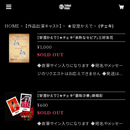
HOME
【作品出演キャスト】
★安澄かえで
(チェキ)
【安澄かえで】★チェキ「未熟なセピア」三好友花
¥1,000
SOLD OUT
◆直筆サイン入りになります ◆宛名やメッセー
ジのリクエストはお応えできません ◆発送はラ
ンダムセレクトになります ◆公演物販でも販売
致しますが売切になる可能性がございます ◆確
【安澄かえで】★チェキ「曼珠沙華」新堀彩
実にお手にしたいお客様はこちらのオンラインシ
¥600
ョップでのご注文をお願い致します ◆発送は20
SOLD OUT
24/03/02 イベント「大感謝祭」後になります
◆直筆サイン入りになります ◆宛名やメッセー