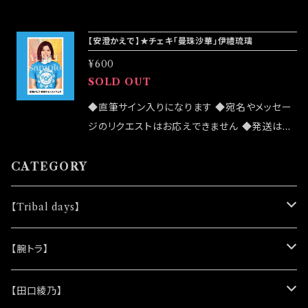
ンダムセレクトになります ◆公演物販でも販売
致しますが売切になる可能性がございます ◆確
【安澄かえで】★チェキ「曼珠沙華」伊禮琉璃
実にお手にしたいお客様はこちらのオンラインシ
¥600
ョップでのご注文をお願い致します ◆発送は12/
SOLD OUT
4イベント「大感謝祭」後になります
◆直筆サイン入りになります ◆宛名やメッセー
ジのリクエストはお応えできません ◆発送はラ
ンダムセレクトになります ◆公演物販でも販売
致しますが売切になる可能性がございます ◆確
CATEGORY
実にお手にしたいお客様はこちらのオンラインシ
ョップでのご注文をお願い致します ◆千穐楽終
【Tribal days】
演後の発送処理になります
★ノベルティー
【腕トラ】
(シリコンリストバンド)
★DVD
★CD
【田口綾乃】