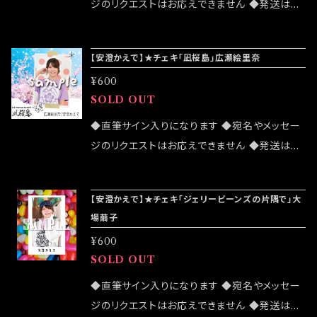
ジのリクエストはお応えできません ◆発送はラ
ンダムセレクトになります ◆公演物販でも販売
致しますが売切になる可能性がございます ◆確
【安澄かえで】★チェキ「凪桜島」広瀬絵里奈
実にお手にしたいお客様はこちらのオンラインシ
¥600
ョップでのご注文をお願い致します ◆発送は 2
SOLD OUT
022/07/24イベント「大感謝祭」後になります
◆直筆サイン入りになります ◆宛名やメッセー
ジのリクエストはお応えできません ◆発送はラ
ンダムセレクトになります ◆公演物販でも販売
致しますが売切になる可能性がございます ◆確
【安澄かえで】★チェキ「ジェリービーンズの片隅で」大
実にお手にしたいお客様はこちらのオンラインシ
場繭子
ョップでのご注文をお願い致します ◆発送は 2
¥600
022/03/20イベント「大感謝祭」後になります
SOLD OUT
◆直筆サイン入りになります ◆宛名やメッセー
ジのリクエストはお応えできません ◆発送はラ