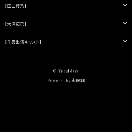
(シリコンリストバンド)
★DVD
★CD
【田口綾乃】
(レザーキーホルダー)
(アルバム)
★脚本
★プロマイド
★プロマイド
【大澤拓巳】
(シングル)
★クリアファイル＆ソロプロマイドセット
★チェキ
★チェキ
★プロマイド
【作品出演キャスト】
★ステッカー
★チェキ
★網代将悟
© Tribal days
(プロマイド)
★缶バッジ
★安澄かえで
Powered by
(チェキ)
(プロマイド)
★ピンズバッジ
★安藤由衣
(チェキ)
(プロマイド)
★クリエイティブブック
★市原奈波
(チェキ)
(プロマイド)
★稲葉貴子