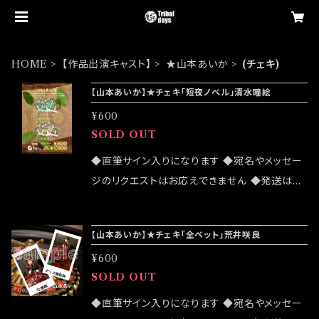
HOME
【作品出演キャスト】
★山本あいか
(チェキ)
【山本あいか】★チェキ「短夜ノベル」清水瞳絵
¥600
SOLD OUT
◆直筆サイン入りになります ◆宛名やメッセー
ジのリクエストはお応えできません ◆発送はラ
ンダムセレクトになります ◆公演物販でも販売
致しますが売切になる可能性がございます ◆確
【山本あいか】★チェキ「全ベット」荒井咲良
実にお手にしたいお客様はこちらのオンラインシ
¥600
ョップでのご注文をお願い致します ◆発送は20
SOLD OUT
23/08/19 イベント「大感謝祭」後になります
◆直筆サイン入りになります ◆宛名やメッセー