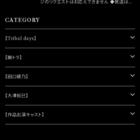
ジのリクエストはお応えできません ◆発送はラ
ンダムセレクトになります ◆公演物販でも販売
致しますが売切になる可能性がございます ◆確
CATEGORY
実にお手にしたいお客様はこちらのオンラインシ
ョップでのご注文をお願い致します ◆発送は20
【Tribal days】
22/11/13 イベント「全ベット大感謝祭」後になり
ます
★ノベルティー
【腕トラ】
(シリコンリストバンド)
★DVD
★CD
【田口綾乃】
(レザーキーホルダー)
(アルバム)
★脚本
★プロマイド
★プロマイド
【大澤拓巳】
(シングル)
★クリアファイル＆ソロプロマイドセット
★チェキ
★チェキ
★プロマイド
【作品出演キャスト】
★ステッカー
★チェキ
★網代将悟