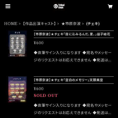
HOME
【作品出演キャスト】
★市原奈波
(チェキ)
【市原奈波】★チェキ「目に沁みるんだ、夏。」益子結花
¥600
◆直筆サイン入りになります ◆宛名やメッセー
ジのリクエストはお応えできません ◆発送はラ
ンダムセレクトになります ◆発送は2026/08/0
8(土) unit Tribal days -season10-「目に沁
【市原奈波】★チェキ「空白のメモリー」天願美空
みるんだ、夏。」大感謝祭終了後になります 公演
¥600
詳細はこちら↓ https://tribaldays.com/inf
SOLD OUT
o/6752405
◆直筆サイン入りになります ◆宛名やメッセー
ジのリクエストはお応えできません ◆発送はラ