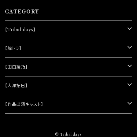
ンダムセレクトになります
CATEGORY
【Tribal days】
★ノベルティー
【腕トラ】
(シリコンリストバンド)
★DVD
★CD
【田口綾乃】
(レザーキーホルダー)
(アルバム)
★脚本
★プロマイド
★プロマイド
【大澤拓巳】
(シングル)
★クリアファイル＆ソロプロマイドセット
★チェキ
★チェキ
★プロマイド
【作品出演キャスト】
★ステッカー
★チェキ
★網代将悟
© Tribal days