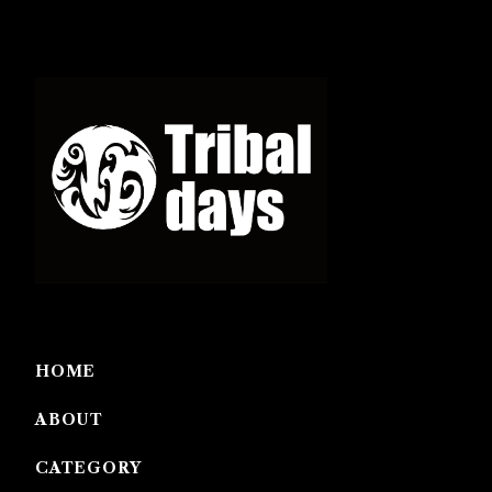
HOME
ABOUT
CATEGORY