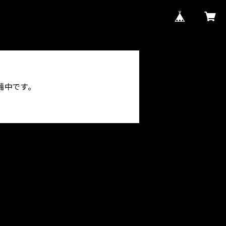
準備中です。