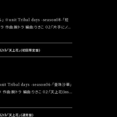
写真5枚セット封入) 【通常版】￥800 ※初回
売になります ◆発
12th「天上花」(初回限定盤)
ント「大感謝祭」後になります
5枚セット封入) 【通常版】￥800 ※初回盤完
 ◆発送は
12th「天上花」(通常盤)