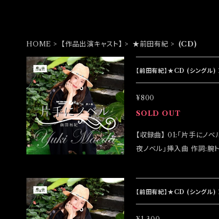
HOME
【作品出演キャスト】
★前田有紀
(CD)
【前田有紀】★CD (シングル) 
¥800
SOLD OUT
【収録曲】 01:「片手にノベル」 ※unit Tribal days -season08-「短
夜ノベル」挿入曲 作詞:腕トラ 作曲:腕トラ 編曲:りきこ 02:「片手にノベ
ル(instrumental)」 【アーティスト】前田有紀 【発売日】2023/08/10
【通常版】￥800 ◆CDRでの発売になります ◆発送は2023/08/19イ
ベント「大感謝祭」後にな
【前田有紀】★CD (シングル)