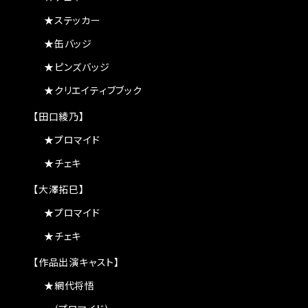
★ステッカー
★缶バッジ
★ピンズバッジ
★クリエイティブブック
【田口綾乃】
★プロマイド
★チェキ
【大澤拓巳】
★プロマイド
★チェキ
【作品出演キャスト】
★網代将悟