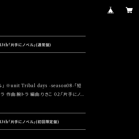
13th「片手にノベル」(通常盤)
ります
 13th「片手にノベル」(初回限定盤)