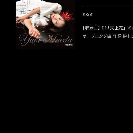
2022/07/24イベント「
¥800
【収録曲】 01:「天上花」 ※unit Tribal days -season06-「曼珠沙華」
オープニング曲 作詞:腕トラ 作曲:腕トラ 編曲:りきこ 02:「天上花(inst
rumental)」 【アーティスト】前田有紀 【発売日】2022/07/14 【通常
版】￥800 ◆CDR