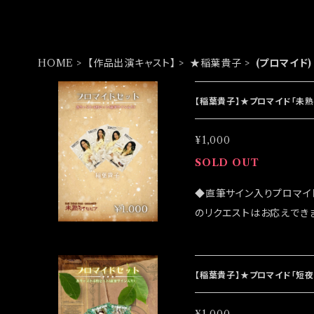
HOME
【作品出演キャスト】
★稲葉貴子
(プロマイド)
【稲葉貴子】★プロマイド「未
¥1,000
SOLD OUT
◆直筆サイン入りプロマイ
のリクエストはお応えでき
になる可能性がございます
ンラインショップでのご注文を
イベント「大感謝祭」後に
【稲葉貴子】★プロマイド「短