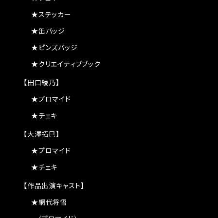
★ステッカー
★缶バッジ
★ピンズバッジ
★クリエイティブブック
【田口綾乃】
★プロマイド
★チェキ
【大澤拓巳】
★プロマイド
★チェキ
【作品出演キャスト】
★網代将悟