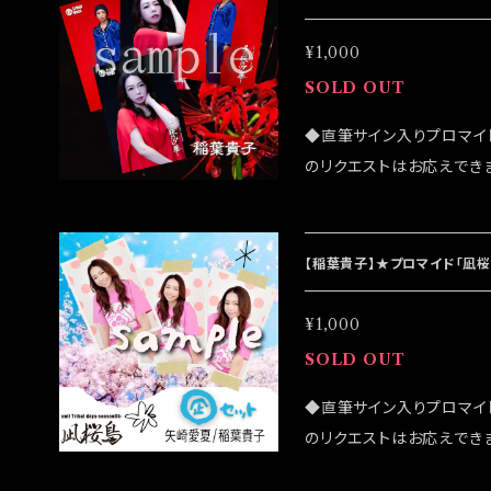
¥1,000
SOLD OUT
◆直筆サイン入りプロマイ
のリクエストはお応えでき
になる可能性がございます
ンラインショップでのご注文を
イベント「大感謝祭」後に
【稲葉貴子】★プロマイド「凪
¥1,000
SOLD OUT
◆直筆サイン入りプロマイ
のリクエストはお応えできま
がございます ◆公演物販