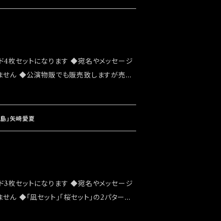
ド4枚セットになります ◆宛名やメッセージ
ません ◆公演物販でも販売致しますが売切
 ◆確実にお手にしたいお客様はこちらのオ
お願い致します ◆発送は 2022/07/24
なります
桜島」矢崎愛夏
ド3枚セットになります ◆宛名やメッセージ
せん ◆「凪セット」「桜セット」の2パターン
でも販売致しますが売切になる可能性がご