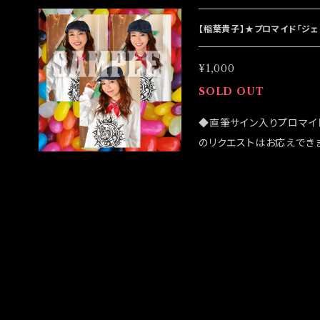
ざいます ◆確実にお手に
のご注文をお願い致します ◆
【稲葉貴子】★プロマイド「ジ
祭」後になります
¥1,000
SOLD OUT
◆直筆サイン入りプロマイ
のリクエストはお応えでき
になる可能性がございます
ンラインショップでのご注文
「大感謝祭」後になります