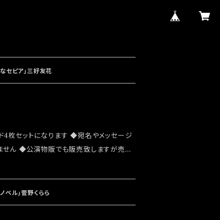
熟なセピア」三好友花
ド4枚セットになります ◆宛名やメッセージ
ません ◆公演物販でも販売致しますが売切
 ◆確実にお手にしたいお客様はこちらのオ
お願い致します ◆発送は2024/03/02
なります
夜ノベル」菅野くらら