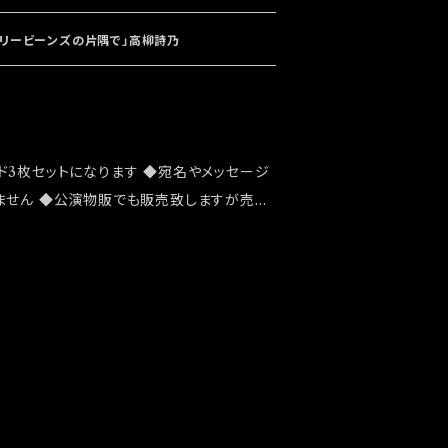
したいお客様はこちらのオンラインショップで
発送は 2022/03/20イベント「大感謝
ェリービーンズの片隅で」高柳詩乃
ド3枚セットになります ◆宛名やメッセージ
ません ◆公演物販でも販売致しますが売切
 ◆確実にお手にしたいお客様はこちらのオ
をお願い致します ◆発送は12/4イベント