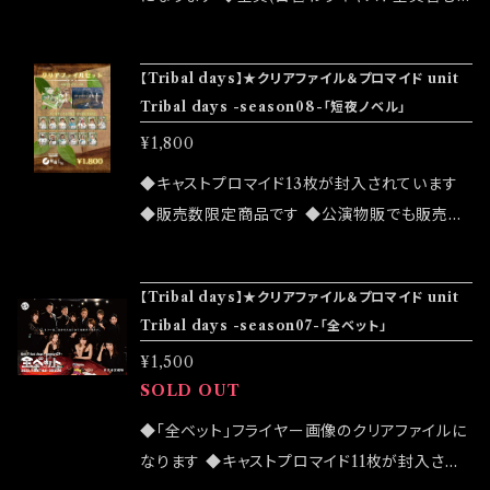
の「全ベット」。 もう一度、自分の人生に全てを賭
直筆サイン入りになります ◆宛名やメッセージ
けてみたい。 【公演】2022/11/03(木)-06(日) 1
のリクエストはお応えできません ◆公演物販で
【Tribal days】★クリアファイル＆プロマイド unit
1/03(木)18:30 11/04(金)18:30 11/05(土)12:0
も販売致しますが売切になる可能性がございま
Tribal days -season08-「短夜ノベル」
0/17:00 11/06(日)12:00/17:00 【大感謝祭】20
す ◆確実にお手にしたいお客様はこちらのオン
¥1,800
22/11/13(日) 12:00 ◆アフタートークイベント
ラインショップでのご注文をお願い致します ◆
になります 【前売】￥3,800 (1drink 別途) 【当
発送は2023/08/19 イベント「大感謝祭」後にな
◆キャストプロマイド13枚が封入されています
日】￥4,000 (1drink 別途) 【配信】￥2,800
ります
◆販売数限定商品です ◆公演物販でも販売致
【会場】東京音実劇場 【住所】東京都世田谷区玉
しますが売切になる可能性がございます ◆確実
川2-26-3 N2ビル地下2階 【交通】東急田園都
にお手にしたいお客様はこちらのオンラインショ
【Tribal days】★クリアファイル＆プロマイド unit
市線「二子玉川」駅下車5分 【キャスト】 藤井 美
ップでのご注文をお願い致します ◆発送は 202
Tribal days -season07-「全ベット」
音 (Tribal days) ◆ 田口 綾乃 (Tribal days)
2/08/19イベント「大感謝祭」後になります
黒田 歩(teamオムレット) ◆ 河野 将悟(芸能プ
¥1,500
SOLD OUT
ロダクションReInG) 三熊 こうすけ(LOVE&F
AT FACTORY) 村上 雅季 山本 あいか ◆ 腕
◆「全ベット」フライヤー画像のクリアファイルに
トラ (Tribal days) 【日替わりキャスト】 11/03
なります ◆キャストプロマイド11枚が封入され
(木)18:30 前田 有紀(ex:ハロー！プロジェクト)