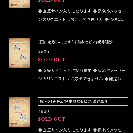
SOLD OUT
下車5分 【レギュラーキャスト】 藤井 美音 田口
熟なままに」歌:腕トラ 2024/02/22発売 (虎音-
綾乃 春野 遼子 黒田 歩 村上 雅季 山本 あいか
◆直筆サイン入りになります ◆宛名やメッセー
to Line-) 【原作/脚本/演出】腕トラ (Tribal d
三熊 こうすけ 腕トラ 【声のみ出演】前田 有紀
ジのリクエストはお応えできません ◆発送はラ
ays) 【照明】保坂 成美 【音響】川端 宙輝 【サウ
【特別出演】網代 将悟 【日替わりキャスト】 08/1
ンダムセレクトになります ◆公演物販でも販売
ンドプロデュース】りきこ 【スチール撮影】フタツ
0 (木)18:30 金城 色 08/11 (金祝)12:00/18:00
致しますが売切になる可能性がございます ◆確
キ 【フライヤーデザイン】腕トラ (Tribal days)
金城 色 08/12 (土)12:00/18:00 美月 ひな 0
【田口綾乃】★チェキ「未熟なセピア」坂井理沙
実にお手にしたいお客様はこちらのオンラインシ
【グッズデザイン】腕トラ (Tribal days) 【配信】
8/13 (日)12:00/18:00 稲葉 貴子 【テーマ曲】
¥600
ョップでのご注文をお願い致します ◆発送は20
中村 真也 【制作】Tribal days 【当日制作】桑
「ゼリー＊オレ＊ネクター」歌:腕トラ 2023/08/1
SOLD OUT
24/03/02 イベント「大感謝祭」後になります
田 真樹
0発売 (虎音-to Line-) 作詞:作曲/腕トラ 編曲:
◆直筆サイン入りになります ◆宛名やメッセー
りきこ 【挿入歌】「片手にノベル」歌:前田 有紀 2
ジのリクエストはお応えできません ◆発送はラ
023/08/10発売 (虎音-to Line-) 作詞:作曲/腕
ンダムセレクトになります ◆公演物販でも販売
トラ 編曲:りきこ 【原作/脚本/演出】腕トラ (Trib
致しますが売切になる可能性がございます ◆確
al days) 【照明】保坂 成美 【音響】川端 宙輝
【腕トラ】★チェキ「未熟なセピア」渋谷章介
実にお手にしたいお客様はこちらのオンラインシ
【サウンドプロデュース】りきこ 【スチール撮影】
¥600
ョップでのご注文をお願い致します ◆発送は20
フタツキ 【フライヤーデザイン】腕トラ (Tribal d
SOLD OUT
24/03/02 イベント「大感謝祭」後になります
ays) 【グッズデザイン】腕トラ (Tribal days)
◆直筆サイン入りになります ◆宛名やメッセー