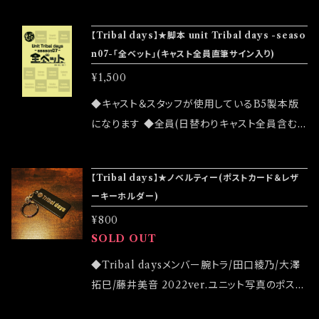
ています ◆販売数限定商品です ◆公演物販で
11/04(金)18:30 前田 有紀(ex:ハロー！プロジェ
も販売致しますが売切になる可能性がございま
クト) 11/05(土)12:00/17:00 小川 麻琴(ex:モ
【Tribal days】★脚本 unit Tribal days -seaso
す ◆確実にお手にしたいお客様はこちらのオン
n07-「全ベット」(キャスト全員直筆サイン入り)
ーニング娘。) 11/06(日)12:00/17:00 稲葉 貴子
ラインショップでのご注文をお願い致します ◆
(ex:太陽とシスコムーン) 【テーマ曲】「ファイナ
¥1,500
発送は2022/11/13 イベント「全ベット大感謝
ルベッツ」歌:腕トラ 2022/11/03発売 (虎音-to
祭」後になります
◆キャスト＆スタッフが使用しているB5製本版
Line-) 作詞:作曲/腕トラ 編曲:りきこ 【挿入歌】
になります ◆全員(日替わりキャスト全員含む)
「さびしさまぎれ」歌:藤井 美音 2022/11/03発
直筆サイン入りになります ◆宛名やメッセージ
売 (虎音-to Line-) 作詞:作曲/腕トラ 編曲:りき
のリクエストはお応えできません ◆公演物販で
こ 【原作/脚本/演出】腕トラ (Tribal days) 【照
【Tribal days】★ノベルティー(ポストカード＆レザ
も販売致しますが売切になる可能性がございま
明】保坂 成美 【音響】川端 宙輝 【サウンドプロ
ーキーホルダー)
す ◆確実にお手にしたいお客様はこちらのオン
デュース】りきこ 【スチール撮影】フタツキ 【フラ
¥800
ラインショップでのご注文をお願い致します ◆
イヤーデザイン】フタツキ 【配信】山崎 貴也 (Tri
SOLD OUT
発送は2022/11/13 イベント「全ベット大感謝
bal days) 【制作】山崎 貴也 (Tribal days)
祭」後になります
◆Tribal daysメンバー腕トラ/田口綾乃/大澤
【当日制作】桑田 真樹
拓巳/藤井美音 2022ver.ユニット写真のポスト
カード ◆Tribal daysロゴのレザーキーホルダ