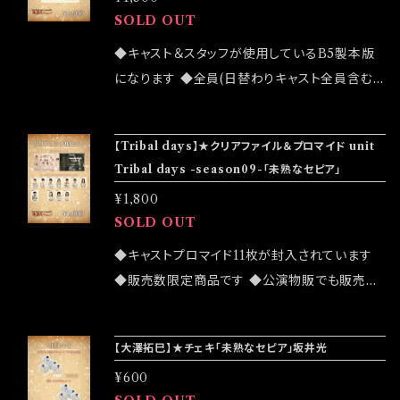
する事になり大喜び。 ところが出発直前、突然
SOLD OUT
きている大人たちに捧げます。 【公演】2024/02/
謎の人間が現れた。 嫉妬・後悔・閉塞・虚無・流
22(木)-25(日) 7stage 02/22 (木)18:30 02/2
浪・羨望・将来・孤独・離脱・秘密。 戸惑いながら
◆キャスト＆スタッフが使用しているB5製本版
3 (金祝)12:00/18:00 02/24 (土)12:00/18:00
出かけた八ヶ岳で、10人は自分の思いと向き合
になります ◆全員(日替わりキャスト全員含む)
02/25 (日)12:00/18:00 【大感謝祭】2024/03/
う事になる。 人は誰しも心の中で、自分が主人
直筆サイン入りになります ◆宛名やメッセージ
02 (土) 12:00 ◆アフタートーク＆LIVEイベン
公の私小説を書き綴っている。 どの小説を目に
のリクエストはお応えできません ◆公演物販で
【Tribal days】★クリアファイル＆プロマイド unit
トになります 【前売】￥3,800 (1drink 別途)
するかで、過去の捉え方は変わってしまうかもし
も販売致しますが売切になる可能性がございま
Tribal days -season09-「未熟なセピア」
【当日】￥4,000 (1drink 別途) 【配信】￥3,000
れない。 短い夏の日の、少し温かく切ないノベ
す ◆確実にお手にしたいお客様はこちらのオン
【会場】東京音実劇場 【住所】東京都世田谷区玉
¥1,800
ル。 あなたはどの人のノベルを読みますか。 【公
ラインショップでのご注文をお願い致します ◆
SOLD OUT
川2-26-3 N2ビル地下2階 【交通】東急田園都
演】2023/08/10(木)-13(日) 7stage 08/10
発送は2024/03/02 イベント「大感謝祭」後に
市線「二子玉川」駅下車5分 【レギュラーキャス
(木)18:30 08/11 (金祝)12:00/18:00 08/12
なります
◆キャストプロマイド11枚が封入されています
ト】 谷口 礼子 鳥居 きらら 吉本 裕太 江里奈 河
(土)12:00/18:00 08/13 (日)12:00/18:00 【前
◆販売数限定商品です ◆公演物販でも販売致
野 将悟 大澤 拓巳 田口 綾乃 腕トラ 【日替わり
売】￥3,800 (1drink 別途) 【当日】￥4,000 (1d
しますが売切になる可能性がございます ◆確実
キャスト】 02/22 (木)18:30 金城 色 02/23 (金
rink 別途) 【配信】￥2,800 【会場】東京音実劇
にお手にしたいお客様はこちらのオンラインショ
祝)12:00/18:00 金城 色 02/24 (土)12:00/18:
【大澤拓巳】★チェキ「未熟なセピア」坂井光
場 【住所】東京都世田谷区玉川2-26-3 N2ビル
ップでのご注文をお願い致します ◆発送は202
00 安澄 かえで 02/25 (日)12:00/18:00 稲葉
地下2階 【交通】東急田園都市線「二子玉川」駅
¥600
4/03/02 イベント「大感謝祭」後になります
貴子 (ex.太陽とシスコムーン) 【テーマ曲】「未