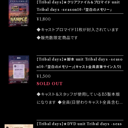
なたに届けます。 【公演】2026/01/30(金)-02/
【Tribal days】★クリアファイル＆プロマイド unit
可能性がございます ◆確実にお手にしたいお客
Tribal days -season10-「空白のメモリー」
01(日) 5stage 01/30(金)18:30 01/31(土)12:0
様はこちらのオンラインショップでのご注文をお
0/18:00 02/01(日)12:00/18:00 【前売】￥3,80
¥1,800
願い致します ◆発送は2026/08/08(土) unit
0 (1drink 別途) 【当日】￥4,000 (1drink 別
Tribal days -season10-「目に沁みるんだ、
◆キャストプロマイド11枚が封入されています
途) 【配信】￥2,500 【会場】東京音実劇場 【住
夏。」大感謝祭終了後になります 公演詳細はこ
◆販売数限定商品です
所】東京都世田谷区玉川2-26-3 N2ビル地下2
ちら↓ https://tribaldays.com/info/675240
階 【交通】東急田園都市線「二子玉川」駅下車5
5
分 【レギュラーキャスト】 佐藤 大樹 吉成 聖恵
【Tribal days】★脚本 unit Tribal days -seaso
市原 奈波 井上 隆也 回向 とも 鳥と水たまり
n10-「空白のメモリー」(キャスト全員直筆サイン入り)
桜井 零士 腕トラ 【特別出演】金城 色 【愛情出
¥1,500
演】トン吉 【テーマ曲】「風と暮らしていました」
SOLD OUT
歌:腕トラ 2026/01/30発売 (虎音-to Line-)
◆キャスト＆スタッフが使用しているB5製本版
【原作/脚本/演出】腕トラ (Tribal days) 【照
になります ◆全員(日替わりキャスト全員含む)
明】ひろなか たけと 【音響】大後 琢也 【サウンド
直筆サイン入りになります ◆宛名やメッセージ
プロデュース】りきこ 【スチール撮影】フタツキ
のリクエストはお応えできません ◆公演物販で
【フライヤーデザイン】腕トラ (Tribal days) 【グ
【Tribal days】★DVD unit Tribal days -seas
も販売致しますが売切になる可能性がございま