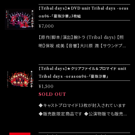
ー ◆公演物販でも販売致しますが売切になる
【Tribal days】★DVD unit Tribal days -seas
可能性がございます ◆確実にお手にしたいお客
on06-「曼珠沙華」3枚組
様はこちらのオンラインショップでのご注文をお
¥7,000
願い致します
【原作/脚本/演出】腕トラ (Tribal days) 【照
明】保坂 成美 【音響】大川原 潤 【サウンドプロ
デュース】りきこ 【スチール撮影】フタツキ 【フラ
イヤーデザイン】フタツキ 【配信】山崎 貴也 (Tri
【Tribal days】★クリアファイル＆プロマイド unit
bal days) 【制作】山崎 貴也 (Tribal days)
Tribal days -season06-「曼珠沙華」
【当日制作】桑田 真樹 また会う日を楽しみに。
¥1,500
【あらすじ】 曼珠沙華の群生地、埼玉県日高。 大
SOLD OUT
雨が降ると、一斉に花が咲く曼珠沙華。 今日も、
この町に雨が降る。 さあ、しっかりと最後のお別
◆キャストプロマイド13枚が封入されています
れをお願いします。 【公演詳細】 2019/04「田口
◆販売数限定商品です ◆公演物販でも販売致
綾乃 第1回主催」として、腕トラが書き下ろし大
しますが売切になる可能性がございます ◆確実
好評だった作品を、「Tribal days」にて再演致
にお手にしたいお客様はこちらのオンラインショ