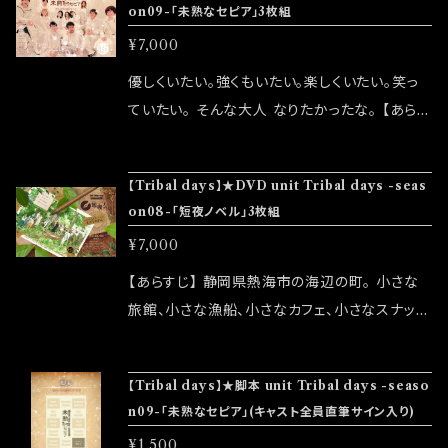
ッズデザイン】腕トラ (Tribal days) 【配信】中
on09-「未熟なセピア」3枚組
す ◆確実にお手にしたいお客様はこちらのオン
村 真也 【制作】大澤 拓巳 (Tribal days)/田口
¥7,000
ラインショップでのご注文をお願い致します
綾乃(Tribal days)/深海 こよい 【当日制作】桑
優しくいたい。強くもいたい。楽しくいたい。笑っ
田 真樹 (東京音実劇場) ◆発送は2026/08/08
ていたい。 そんな大人 なりたかったな。 【あらす
(土) unit Tribal days -season10-「目に沁み
じ】 司が実家の町工場で恋人の桃子と同棲をし
るんだ、夏。」大感謝祭終了後になります 公演詳
始めて６年目の冬。 「渋谷工務店」は大きな依頼
細はこちら↓ https://tribaldays.com/info/6
【Tribal days】★DVD unit Tribal days -seas
で忙しくなってきた。 そこに幼馴染の理沙の手抜
752405
on08-「短夜ノベル」3枚組
きにより巻き起こった騒動。 大人たちは混乱に
¥7,000
陥り始める。 すれ違い、葛藤、寂しさ、思い出。
親を親としか見ていなかった子供たちは、 初め
【あらすじ】 静岡県熱海市の海辺の町。 小さな
て見つめる大人たちの姿に戸惑いを覚え、 少し
旅館、小さな漁船、小さなカフェ、小さなスナッ
ずつ自分たちの明日にも、影響を及ぼしていく。
ク。 昔ながらの「12番街」では地元熱海の人々、
優しい大人になりたかった。 強い大人になりた
移住してきた人々が、肩を寄せ仲良く過ごしてい
【Tribal days】★脚本 unit Tribal days -seaso
かった。 楽しい大人になりたかった。 笑っている
る。 ある日、12番街の仲間たちは10名様旅行券
n09-「未熟なセピア」(キャスト全員直筆サイン入り)
大人になりたかった。 いつまでも未熟な愛しい
をゲットし、八ヶ岳のコテージに1泊2日の旅行を
¥1,500
大人たちの アッタカセツナな物語。 頑張って生