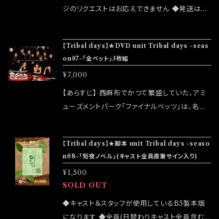
【配信】山崎 貴也 (Tribal days) 【制作】山崎
ジのリクエストはお応えできません ◆発送はラ
貴也 (Tribal days) 【当日制作】桑田 真樹 ◆
ンダムセレクトになります ◆公演物販でも販売
発送は2024/03/02 イベント「大感謝祭」後に
致しますが売切になる可能性がございます ◆確
なります
【Tribal days】★DVD unit Tribal days -seas
実にお手にしたいお客様はこちらのオンラインシ
on07-「全ベット」3枚組
ョップでのご注文をお願い致します ◆発送は20
¥7,000
24/03/02 イベント「大感謝祭」後になります
【あらすじ】 西麻布でかつて繁盛していた、アミ
ューズメントパーク「ファイナルベッツ」は、名前
だけを残し、今は時代と共に、練馬の小さなゲー
ムセンターになっていた。 店を経営している、温
【Tribal days】★脚本 unit Tribal days -seaso
かい鮫島家のみんな。 娘の結婚から増えていく、
n08-「短夜ノベル」(キャスト全員直筆サイン入り)
楽しい家族。 店で働く、元気なスタッフ。 一人ず
¥1,500
つ分かっていく、ここまでの道のり。 孤独。淋し
SOLD OUT
さ。恐れ。後悔。 どんなに穏やかでも、誰もが想
いを背負っている。 アミューズメントパーク「ファ
◆キャスト＆スタッフが使用しているB5製本版
イナルベッツ」を取り巻くみんなの、次の人生へ
になります ◆全員(日替わりキャスト全員含む)