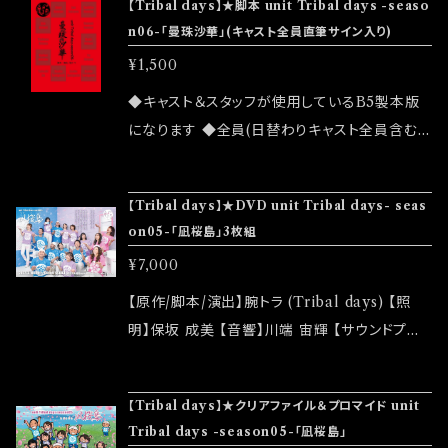
【Tribal days】★脚本 unit Tribal days -seaso
します。 2022年版、3年ぶりの「曼珠沙華」にご
ップでのご注文をお願い致します ◆発送は 202
n06-「曼珠沙華」(キャスト全員直筆サイン入り)
期待下さい。 【公演】2022/07/14(木)-17(日) 0
2/07/24イベント「大感謝祭」後になります
¥1,500
7/14(木)18:30 07/15(金)18:30 07/16(土)12:0
0/17:00 07/17(日)12:00/17:00 【大感謝祭】20
◆キャスト＆スタッフが使用しているB5製本版
22/07/24(日) 12:00 ◆アフタートークイベント
になります ◆全員(日替わりキャスト全員含む)
になります 【前売】￥3,800 (1drink 別途) 【当
直筆サイン入りになります ◆宛名やメッセージ
日】￥4,000 (1drink 別途) 【配信】￥2,800
のリクエストはお応えできません ◆公演物販で
【Tribal days】★DVD unit Tribal days- seas
【会場】東京音実劇場 【住所】東京都世田谷区玉
も販売致しますが売切になる可能性がございま
on05-「凪桜島」3枚組
川2-26-3 N2ビル地下2階 【交通】東急田園都
す ◆確実にお手にしたいお客様はこちらのオン
市線「二子玉川」駅下車5分 【キャスト】 田口 綾
¥7,000
ラインショップでのご注文をお願い致します ◆
乃 (Tribal days) 山崎 真宏 ◆ 前田 有紀 (ex.
発送は 2022/07/24イベント「大感謝祭」後にな
【原作/脚本/演出】腕トラ (Tribal days) 【照
ハロー！プロジェクト) ◆ 安澄 かえで 藤井 美
ります
明】保坂 成美 【音響】川端 宙輝 【サウンドプロ
音 (Tribal days) zizi (LUCKUP) 勝原 悟
デュース】りきこ 【スチール撮影】フタツキ 【フラ
(自遊少年) 中野 遼太 ◆ 米澤 佳裕 (Tribal d
イヤーデザイン】フタツキ 【配信】山崎 貴也 (Tri
ays) 腕トラ (Tribal days) 【特別出演】 大澤
【Tribal days】★クリアファイル＆プロマイド unit
bal days) 【制作】山崎 貴也 (Tribal days)
拓巳 (Tribal days) 【日替わりキャスト】 07/14
Tribal days -season05-「凪桜島」
【当日制作】桑田 真樹 ありがとうと言いましょ