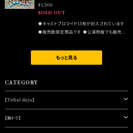
(木)18:30 大黒 美和子 07/15(金)18:30 大黒
¥1,500
う。 さようならと言いましょう。 一度目の汽笛は、
美和子 07/16(土)12:00/17:00 稲葉 貴子 (ex.
SOLD OUT
出発の合図。 二度目の汽笛は、前進の合図。 前
太陽とシスコムーン) 07/17(日)12:00/17:00 渋
進したら、逃げちゃいけないんだ。 だから、頑張
◆キャストプロマイド15枚が封入されています
木 美沙 【オープニング曲】「天上花」歌:前田 有
れよって意味でのエールでもあるんだよ。 【あら
◆販売数限定商品です ◆公演物販でも販売致
紀 2022/07/14発売 (虎音-to Line-) 作詞:作
すじ】 東京の竹芝埠頭から船に乗って3時間。
しますが売切になる可能性がございます ◆確実
曲/腕トラ 編曲:りきこ 【エンディング曲】「黄泉
桜が咲く事がない「凪桜島」の子供はたったの2
にお手にしたいお客様はこちらのオンラインショ
(ハーデス)で踊れ」歌:腕トラ 2022/07/14発売
人。 廃校寸前の「凪桜小中学校」。島のお食事処
ップでのご注文をお願い致します ◆発送は 202
もっと見る
(虎音-to Line-) 作詞:作曲/腕トラ 編曲:りきこ
「汽笛(ホイッスル)」。サツマイモ農家の人々。 里
2/03/20イベント「大感謝祭」後になります
帰りの帰省民。初めて遊びに来た来島者。 温か
くのんびりとした凪桜島でのひとつのお別れが、
CATEGORY
桜を咲かせました。 大好きな人たちが、桜を見て
笑顔になれますように。 【出演】 藤井美音 (Trib
【Tribal days】
al days) 大澤拓巳 (Tribal days) ◆ zizi (1
カフェ) 安澄かえで 田口綾乃 (Tribal days)
★ノベルティー
【腕トラ】
◆ 春野遼子 (月ねこ座) 米澤佳裕 (Tribal day
s) 安藤由衣 (playApart) 村上雅季 ◆ 外崎玲