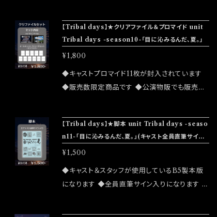
心の喧騒から少し外れた商店街の片隅にある、
BAR「天ノ河」 沖縄出身のマスターとスタッフ、
【Tribal days】★クリアファイル＆プロマイド unit
そして家族や親戚たち。 みんながそれぞれの個
Tribal days -season10-「目に沁みるんだ、夏。」
性を抱えながら、わいわいと賑やかに暮らしてい
¥1,800
た。 そんな中、BAR「天ノ河」に新しくやって来た
スタッフ。 沖縄から訪れた謎めいた女性。 大人
◆キャストプロマイド11枚が封入されています
たちが隠してきた過去や想いが、少しずつ姿を現
◆販売数限定商品です ◆公演物販でも販売致
し子供たちの心は揺れ動き始める。 大人たちが
しますが売切になる可能性がございます ◆確実
封じた“思い出のメモリー”。 子供たちがこれか
にお手にしたいお客様はこちらのオンラインショ
【Tribal days】★脚本 unit Tribal days -seaso
ら書き込んでいく“データのメモリー”。 どちらに
ップでのご注文をお願い致します ◆発送は202
n11-「目に沁みるんだ、夏。」(キャスト全員直筆サイン
もまだ埋まらない空白があった。 後で振り返っ
6/08/08(土) unit Tribal days -season10-
入り)
¥1,500
てももう遅い。 その瞬間に大切なものを失った
「目に沁みるんだ、夏。」大感謝祭終了後になり
ら一生の後悔になるんだよ。 淋しいなんて言え
ます 公演詳細はこちら↓ https://tribaldays.c
◆キャスト＆スタッフが使用しているB5製本版
なくなっていった大人たちと、自分だけ置いてい
om/info/6752405
になります ◆全員直筆サイン入りになります ◆
かれてる気がした子供たち。 お互いを認め、肯
宛名やメッセージのリクエストはお応えできませ
定しあえる人たちと生きていきたい。 そんなあ
ん ◆公演物販でも販売致しますが売切になる