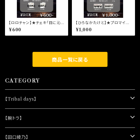
【ロロチャン】★チェキ「目に沁
【ひろなかたけと】★プロマイド
みるんだ、夏。」青柳佐江
「目に沁みるんだ、夏。」野崎伊
¥600
¥1,000
織
商品一覧に戻る
CATEGORY
【Tribal days】
★ノベルティー
【腕トラ】
(シリコンリストバンド)
★DVD
★CD
【田口綾乃】