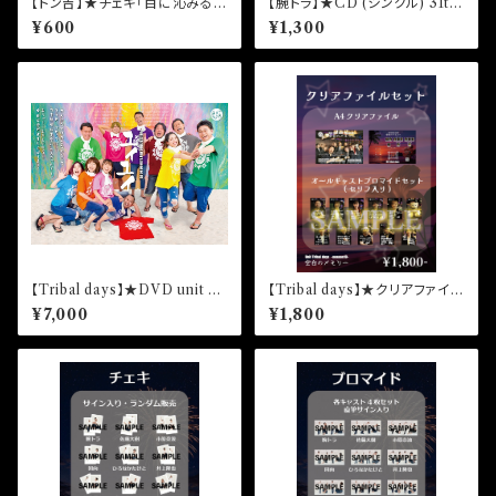
【トン吉】★チェキ「目に沁みるん
【腕トラ】★CD (シングル) 31th
だ、夏。」トン吉
「ゼリー＊オレ＊ネクター」(初回
¥600
¥1,300
限定盤)
【Tribal days】★DVD unit Tr
【Tribal days】★クリアファイル
ibal days -season03-「ユイ
＆プロマイド unit Tribal days
¥7,000
¥1,800
ユイ」3枚組
-season10-「空白のメモリー」