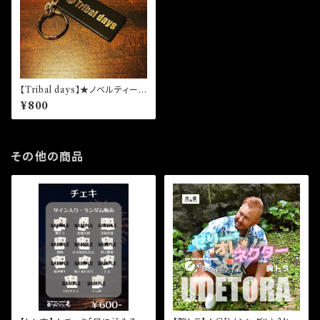
【Tribal days】★ノベルティー
(ポストカード＆レザーキーホル
¥800
ダー)
その他の商品