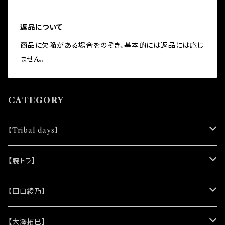
返品について
商品に欠陥がある場合をのぞき、基本的には返品には応じ
ません。
CATEGORY
【Tribal days】
★ノベルティー
【腕トラ】
(シリコンリストバンド)
★DVD
★CD
【田口綾乃】
(レザーキーホルダー)
(アルバム)
★脚本
★プロマイド
★プロマイド
【大澤拓巳】