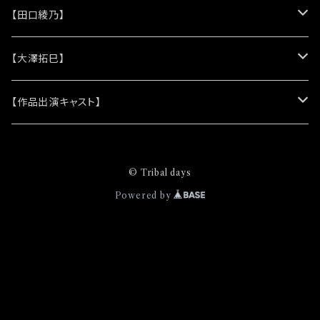
(シリコンリストバンド)
★DVD
★CD
【田口綾乃】
(レザーキーホルダー)
(アルバム)
★脚本
★プロマイド
★プロマイド
【大澤拓巳】
(シングル)
★クリアファイル＆ソロプロマイドセット
★チェキ
★チェキ
★プロマイド
【作品出演キャスト】
★ステッカー
★チェキ
★網代将悟
© Tribal days
(プロマイド)
★缶バッジ
★安澄かえで
Powered by
(チェキ)
(プロマイド)
★ピンズバッジ
★安藤由衣
(チェキ)
(プロマイド)
★クリエイティブブック
★市原奈波
(チェキ)
(プロマイド)
★稲葉貴子