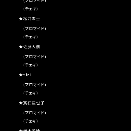
(プロマイド)
(チェキ)
★桜井零士
(プロマイド)
(チェキ)
★佐藤大樹
(プロマイド)
(チェキ)
★zizi
(プロマイド)
(チェキ)
★實石亜也子
(プロマイド)
(チェキ)