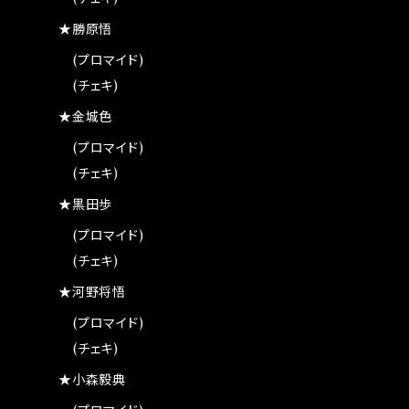
★勝原悟
(プロマイド)
(チェキ)
★金城色
(プロマイド)
(チェキ)
★黒田歩
(プロマイド)
(チェキ)
★河野将悟
(プロマイド)
(チェキ)
★小森毅典