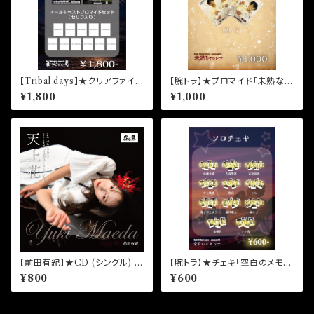
【Tribal days】★クリアファイル
【腕トラ】★プロマイド「未熟なセ
＆プロマイド unit Tribal days
ピア」渋谷章介
¥1,800
¥1,000
-season10-「目に沁みるんだ、
夏。」
【前田有紀】★CD (シングル) 12
【腕トラ】★チェキ「空白のメモリ
th「天上花」(通常盤)
ー」天願堅進
¥800
¥600