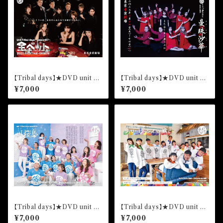
【Tribal days】★DVD unit Tr
【Tribal days】★DVD unit Tr
ibal days -season07-「全ベッ
ibal days -season06-「曼珠
¥7,000
¥7,000
ト」3枚組
沙華」3枚組
【Tribal days】★DVD unit Tr
【Tribal days】★DVD unit Tr
ibal days- season05-「凪桜
ibal days--season04-「ジェ
¥7,000
¥7,000
島」3枚組
リービーンズの片隅で」3枚組