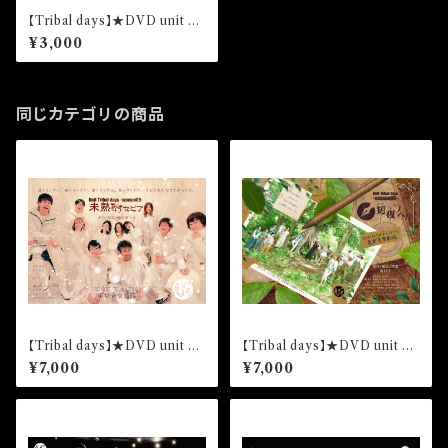
【Tribal days】★DVD unit Tr
ibal days -season10-「空白の
¥3,000
メモリー」
同じカテゴリの商品
【Tribal days】★DVD unit Tr
【Tribal days】★DVD unit Tr
ibal days -season09-「未熟
ibal days -season08-「短夜ノ
¥7,000
¥7,000
なセピア」3枚組
ベル」3枚組