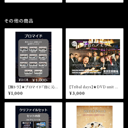
その他の商品
【腕トラ】★プロマイド「目に沁み
【Tribal days】★DVD unit Tr
るんだ、夏。」黒岩篤士
ibal days -season10-「空白の
¥1,000
¥3,000
メモリー」