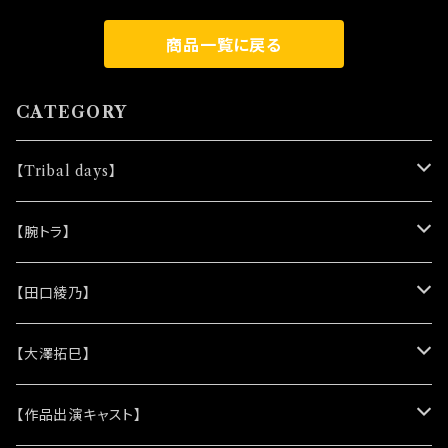
商品一覧に戻る
CATEGORY
【Tribal days】
★ノベルティー
【腕トラ】
(シリコンリストバンド)
★DVD
★CD
【田口綾乃】
(レザーキーホルダー)
(アルバム)
★脚本
★プロマイド
★プロマイド
【大澤拓巳】
(シングル)
★クリアファイル＆ソロプロマイドセット
★チェキ
★チェキ
★プロマイド
【作品出演キャスト】