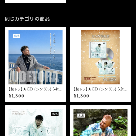
同じカテゴリの商品
【腕トラ】★CD (シングル) 34th
【腕トラ】★CD (シングル) 32th
「風と暮らしていました」(初回限
「未熟なままに」(初回限定盤)
¥1,300
¥1,300
定盤)