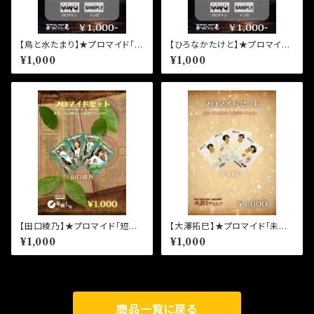
【鳥と水たまり】★プロマイド「目
【ひろなかたけと】★プロマイド
に沁みるんだ、夏。」柳沢修平
「目に沁みるんだ、夏。」野崎伊
¥1,000
¥1,000
織
【田口綾乃】★プロマイド「短夜
【大澤拓巳】★プロマイド「未熟
ノベル」槌屋樹季
なセピア」坂井光
¥1,000
¥1,000
商品一覧に戻る