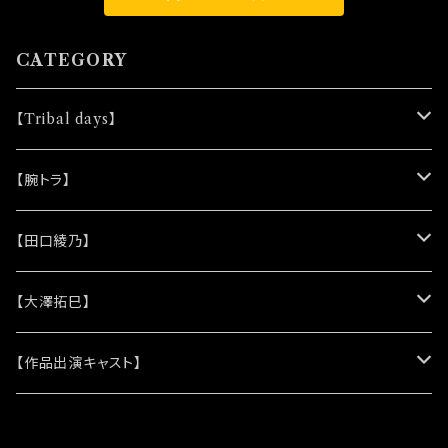
CATEGORY
【Tribal days】
★ノベルティー
【腕トラ】
(シリコンリストバンド)
★DVD
★CD
【田口綾乃】
(レザーキーホルダー)
(アルバム)
★脚本
★プロマイド
★プロマイド
【大澤拓巳】
(シングル)
★クリアファイル＆ソロプロマイドセット
★チェキ
★チェキ
★プロマイド
【作品出演キャスト】
★ステッカー
★チェキ
★網代将悟