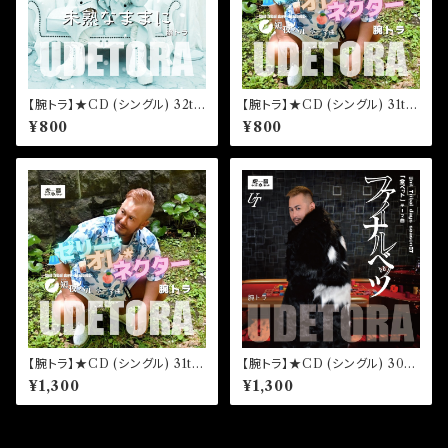
【腕トラ】★CD (シングル) 32th
【腕トラ】★CD (シングル) 31th
「未熟なままに」(通常盤)
「ゼリー＊オレ＊ネクター」(通常
¥800
¥800
盤)
【腕トラ】★CD (シングル) 31th
【腕トラ】★CD (シングル) 30th
「ゼリー＊オレ＊ネクター」(初回
「ファイナルベッツ」(初回限定
¥1,300
¥1,300
限定盤)
盤)