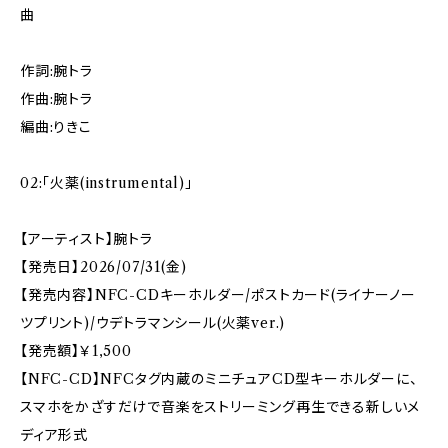
曲
作詞:腕トラ
作曲:腕トラ
編曲:りきこ
02:「火薬(instrumental)」
【アーティスト】腕トラ
【発売日】2026/07/31(金)
【発売内容】NFC-CDキーホルダー/ポストカード(ライナーノー
ツプリント)/ウデトラマンシール(火薬ver.)
【発売額】￥1,500
【NFC-CD】NFCタグ内蔵のミニチュアCD型キーホルダーに、
スマホをかざすだけで音楽をストリーミング再生できる新しいメ
ディア形式