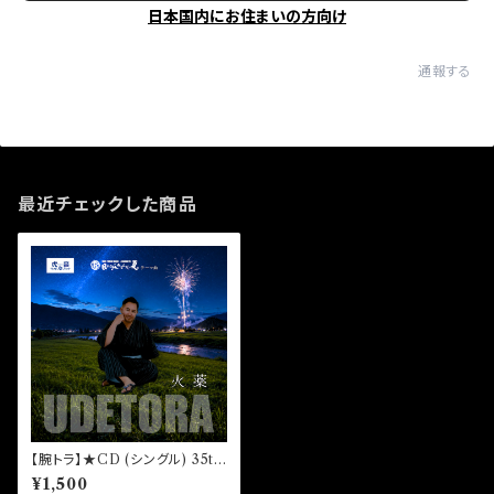
日本国内にお住まいの方向け
通報する
最近チェックした商品
【腕トラ】★CD (シングル) 35th
「火薬」
¥1,500