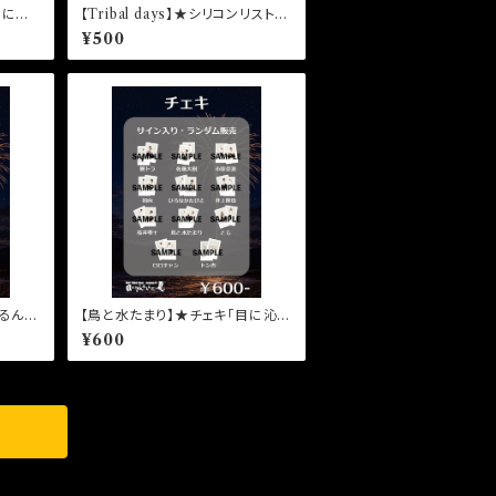
目に沁
【Tribal days】★シリコンリストバ
ンド
¥500
みるん
【鳥と水たまり】★チェキ「目に沁み
るんだ、夏。」柳沢修平
¥600