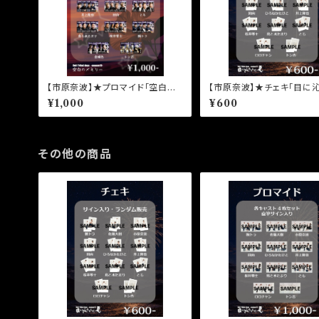
【市原奈波】★プロマイド「空白の
【市原奈波】★チェキ「目に
メモリー」天願美空
んだ、夏。」益子結花
¥1,000
¥600
その他の商品