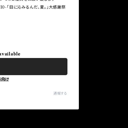
season10-「目に沁みるんだ、夏。」大感謝祭
available
方向け
通報する