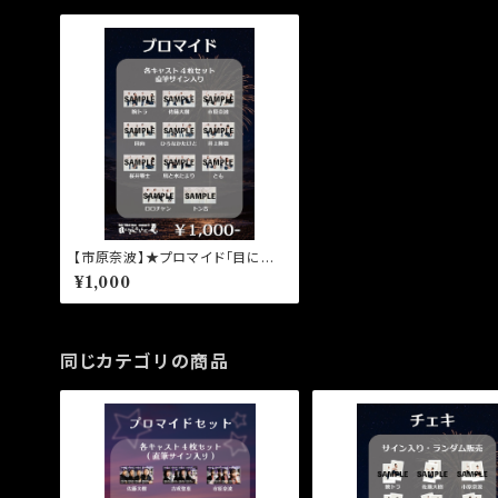
【市原奈波】★プロマイド「目に沁
みるんだ、夏。」益子結花
¥1,000
同じカテゴリの商品