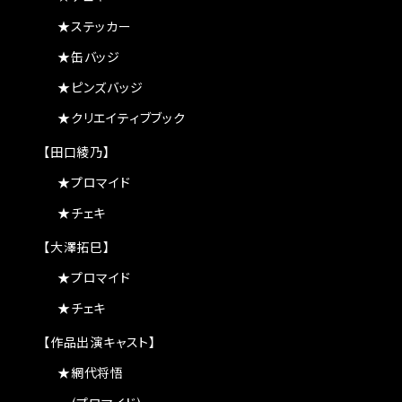
★ステッカー
★缶バッジ
★ピンズバッジ
★クリエイティブブック
【田口綾乃】
★プロマイド
★チェキ
【大澤拓巳】
★プロマイド
★チェキ
【作品出演キャスト】
★網代将悟