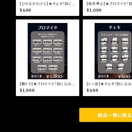
【ひろなかたけと】★チェキ「目に
【桜井零士】★プロマイド「
沁みるんだ、夏。」野崎伊織
みるんだ、夏。」永井圭介
¥600
¥1,000
【腕トラ】★プロマイド「目に沁みる
【トン吉】★チェキ「目に沁
んだ、夏。」黒岩篤士
だ、夏。」トン吉
¥1,000
¥600
商品一覧に戻る