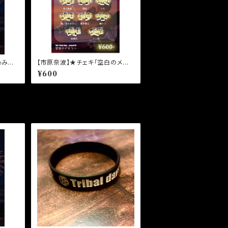
沁みる
【市原奈波】★チェキ「空白のメモリ
ー」天願美空
¥600