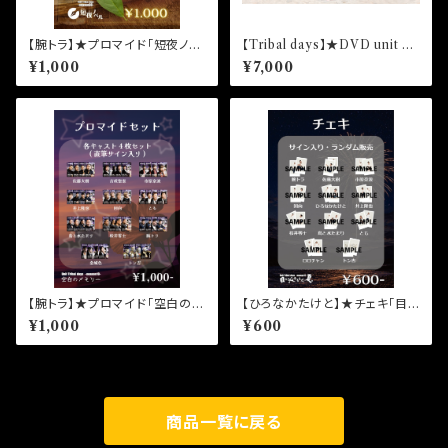
【腕トラ】★プロマイド「短夜ノベ
【Tribal days】★DVD unit Tr
ル」小沢重吉
ibal days -season03-「ユイ
¥1,000
¥7,000
ユイ」3枚組
【腕トラ】★プロマイド「空白のメ
【ひろなかたけと】★チェキ「目
モリー」天願堅進
に沁みるんだ、夏。」野崎伊織
¥1,000
¥600
商品一覧に戻る