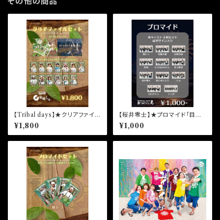
その他の商品
【Tribal days】★クリアファイル
【桜井零士】★プロマイド「目に
＆プロマイド unit Tribal days
沁みるんだ、夏。」永井圭介
¥1,800
¥1,000
-season08-「短夜ノベル」