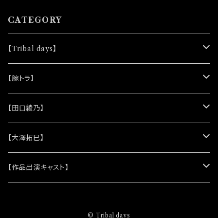
CATEGORY
【Tribal days】
★ノベルティー
【腕トラ】
(シリコンリストバンド)
★DVD
★CD
【田口綾乃】
(レザーキーホルダー)
(アルバム)
★脚本
★プロマイド
★プロマイド
【大澤拓巳】
(シングル)
★クリアファイル＆ソロプロマイドセット
★チェキ
★チェキ
★プロマイド
【作品出演キャスト】
★ステッカー
★チェキ
★網代将悟
© Tribal days